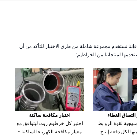
1.65
1.109
450/30
1.90
1.277
600/42
2.00
1.344
750/51
فة للخراطيم ذات الجودة الهندسية، تظل جودة المنتج هي الأولوية القصوى لشركة Sunmoon. وبالتالي، فإننا نستخدم مجموعة شاملة من طرق الاختبار للتأكد من أن
2.40
1.613
900/60
تخدمها لمنتجاتنا من الخراطيم:
3.20
2.150
1230/84
3.40
2.285
1440/100
1.90
1.277
300/21
2.30
1.546
450/30
 التصاق الغطاء
اختبار مكافحة ساكنة
2.90
1.949
600/42
منهجية لقوة الروابط
اختبر كل خرطوم زيت ليتوافق مع
3.20
2.150
750/51
ها لكل دفعة إنتاج.
معيار مكافحة الكهرباء الساكنة -