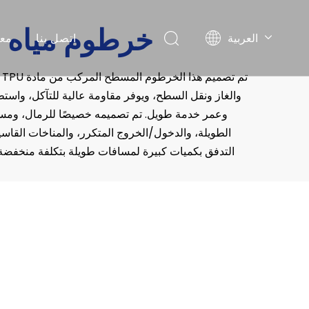
خرطوم مياه 
العربية
اتصل بنا
معل
English
تم 
Pусский
والغاز ونقل السطح، ويوفر مقاومة عالية للتآكل، واست
Español
وعمر خدمة طويل. تم تصميمه خصيصًا للرمال، وم
الطويلة، والدخول/الخروج المتكرر، والمناخات القاسي
التدفق بكميات كبيرة لمسافات طويلة بتكلفة منخفضة ل