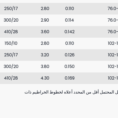
250/17
2.80
0.110
76.0
300/20
2.90
0.114
76.0
410/28
3.60
0.142
76.0
150/10
2.80
0.110
102-
250/17
3.20
0.126
102-
300/20
3.80
0.150
102-
410/28
4.30
0.169
102-
610/42
5.50
0.217
102-
المحتمل أقل من المحدد أعلاه لخطوط الخراطيم ذات
150/10
3.00
0.118
127
200/14
3.20
0.126
127