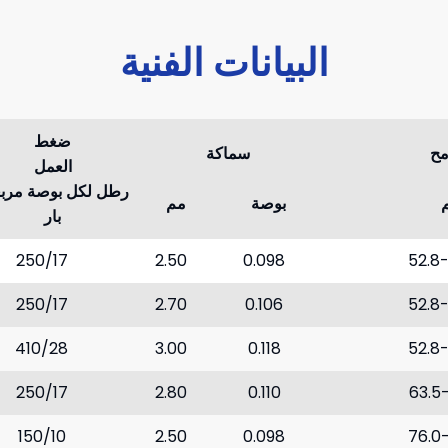
البيانات الفنية
ضغط
مح
سماكة
العمل
رطل لكل بوصة مربع
بوصة
مم
بار
250/17
2.50
0.098
52.8
250/17
2.70
0.106
52.8
410/28
3.00
0.118
52.8
250/17
2.80
0.110
63.5
150/10
2.50
0.098
76.0