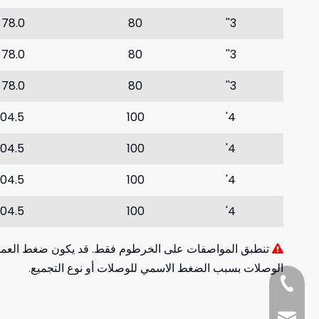
-78.0
80
3''
-78.0
80
3''
-78.0
80
3''
104.5
100
4'
104.5
100
4'
104.5
100
4'
104.5
100
4'
104.5
100
4'
تنطبق المواصفات على الخرطوم فقط. قد يكون ضغط العمل 

الوصلات بسبب الضغط الاسمي للوصلات أو نوع التجميع.
5 بوصة
125
-129
+8618857413937
5 بوصة
125
-129