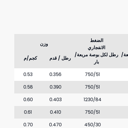
الضغط
وزن
الانفجاري
ة/
رطل لكل بوصة مربعة/
رطل / قدم
كجم/م
بار
0.53
0.356
750/51
0.58
0.390
750/51
0.60
0.403
1230/84
0.61
0.410
750/51
0.70
0.470
450/30