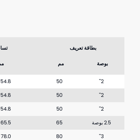
بطاقة تعريف
تسا
بوصة
مم
مم
-54.8
50
2''
-54.8
50
2''
-54.8
50
2''
2.5 بوصة
65
-65.5
-78.0
80
3''