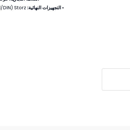
•
التجهيزات النهائية:
Storz (DIN/الألمانية)، Victaulic، Camlock؛ خيارات أخرى على الطلبات.