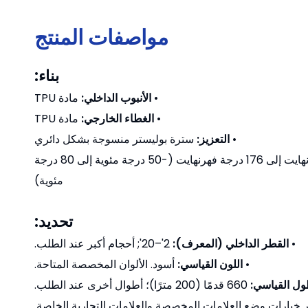
مواصفات المنتج
بناء:
•
الأنبوب الداخلي:
مادة TPU
•
الغطاء الخارجي:
مادة TPU
•
التعزيز:
سترة بوليستر منسوجة بشكل دائري
-60 درجة فهرنهايت إلى 176 درجة فهرنهايت (-50 درجة مئوية إلى 80 درجة
مئوية)
تحديد:
•
القطر الداخلي (المعرف):
2'–20'; أحجام أكبر عند الطلب.
•
اللون القياسي:
أسود. الألوان المخصصة المتاحة.
ول القياسي:
660 قدمًا (200 مترًا)؛ أطوال أخرى عند الطلب.
ر خيارات وضع العلامات المخصصة والعلامات التجارية الخاصة.