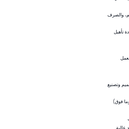
لمناجم، والصرف
ة تأهيل
لعمل
Sunmoo معرفة فنية قوية في تصميم وتصنيع
ى الخراطيم ذات العيار الكبير (على سبيل المثال 10-16 بوصة وما فوق)
المبثوقة لتحقيق قوة شد عالية