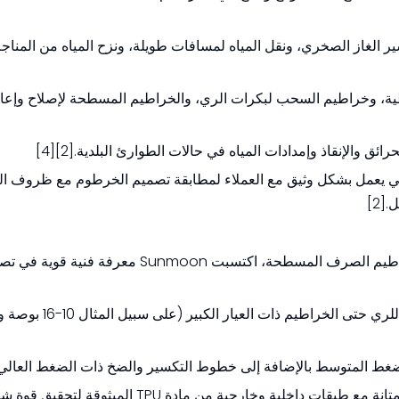
ادة TPU لإمداد المياه بتكسير الغاز الصخري، ونقل المياه لمسافات طويلة، ونزح المياه من ا
ية، وخراطيم السحب لبكرات الري، والخراطيم المسطحة لإصلاح وإعاد
 الفني يعمل بشكل وثيق مع العملاء لمطابقة تصميم الخرطوم مع ظروف ا
[2]
باعتبارها واحدة من الشركات المصنعة الأكثر تخصصًا لخراطيم الصرف المسطحة، اكتسبت n
- نطاق قطر واسع، يغطي التجاويف الصغيرة والمتوسطة للري حت
 المتوسط ​​بالإضافة إلى خطوط التكسير والضخ ذات الضغط العالي.
- هياكل تقوية تستخدم ألياف البوليستر أو الأراميد عالية المتانة مع طبقات داخلية وخارجية من مادة TPU 