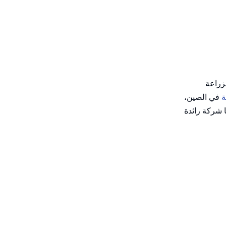
كينغفليكس للخراطيم
(Qingflex)
9. شركة تشينغداو
إيفرفلكس للمطاط
والبلاستيك المحدودة
10. شركة خبي تشيانلي
(إيفرفلكس)
لمنتجات المطاط
لزراعة
المحدودة
ة
في الصين،
كيفية المقارنة بين
ا شركة رائدة
الشركات المصنعة
لخراطيم الصرف
التقييم الفني وتقييم المنتج
المسطحة
مراقبة الجودة وإصدار
الشهادات
الدعم الهندسي وخدمة ما بعد
البيع
اللوجستية والقدرة على
التصدير