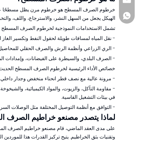
sia@sunmoonh
خرطوم الصرف المسطح هو خرطوم مرن يظل مسطحًا عند عدم
+8618857413937
الهيكل يجعل من السهل النشر، والاسترجاع، واللف، والتخزين
تشمل الاستخدامات النموذجية لخرطوم الصرف المسطح ما
- نقل المياه لمسافات طويلة لحقول النفط وتكسير الغاز ا
- الري الزراعي وأنظمة الرش والصرف الحقلي للمحاصيل 
- الصرف البلدي، والسيطرة على الفيضانات، وإمدادات الم
خصائص الأداء الرئيسية لخرطوم الصرف المسطح الحديث
- مرونة عالية مع نصف قطر انحناء منخفض وجدار داخلي أ
- مقاومة التآكل، والزيوت، والمواد الكيميائية، والشيخ
في بيئات التشغيل القاسية.
- التوافق مع أنظمة التوصيل المختلفة مثل الوصلات السريعة أو Storz أو Camlock أو ic
لماذا يتصدر مصنعو خراطيم الصرف ا
على مدى العقد الماضي، قام مصنعو خراطيم الصرف المسطح