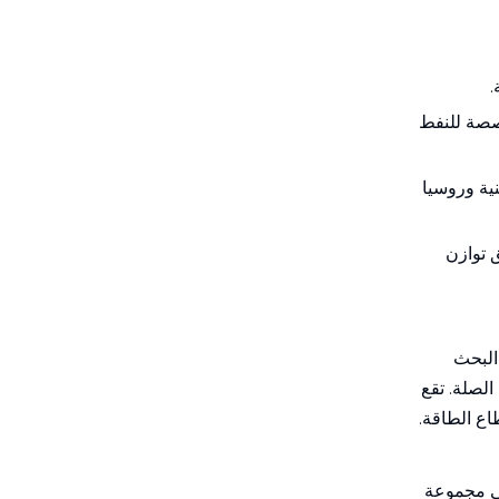
صصة للنفط
نية وروسيا
 توازن
ركز على البحث
لعالي ذات الصلة. تقع
ع الطاقة.
غطي مجموعة