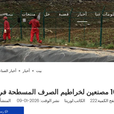
ومات عنا
أخبار
قضية
حل
منتجات
بيت
بيت
»
أخبار
»
أخبار الصنا
ح الكمية:
222
الكاتب:لوريتا نشر الوقت: 2026-01-09 المنشأ:
رسا