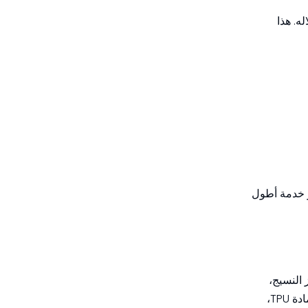
5. كيف يجب على المشترين
الدوليين الاختيار من بين
ه. هذا
مختلف الشركات المصنعة
الاستشهادات:
لخراطيم الصرف المسطحة
في الصين؟
ر خدمة أطول
النسيج،
وتقنيات بثق الخراطيم. يتيح تركيز القدرات هذا للموردين الصينيين تقديم مجموعة واسعة من المنتجات المسطحة المصنوعة من مادة TPU،