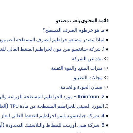
قائمة المحتوى يلعب مصنعو
●
ما هو خرطوم الصرف المسطح؟
●
لماذا يتصدر مصنعو خراطيم الصرف المسطحة الصينيو
●
1. شركة جيانغسو صن مون لخراطيم الضغط العالي للغاز الصخري المحدودة.
>>
نبذة عن الشركة
>>
ميزات المنتج والقوة التقنية
>>
مجالات التطبيق
>>
ضمان الجودة والخدمة
●
2. Rainfaun - مورد الخراطيم المسطحة للزراعة والري
3.
المورد الصيني للخراطيم المسطحة من مادة TPU (العلامة التجارية القائمة على المنصة)
●
4. شركة جيانغسو سانمو لخراطيم الضغط العالي للغاز الصخري المحدودة.
●
5. شركة هيبي أورينت للمطاط والبلاستيك المحدودة (أورينت فليكس)