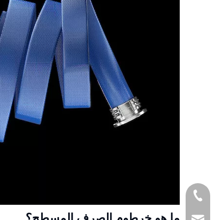
+8618857413937
ما هو خرطوم الصرف المسطح؟