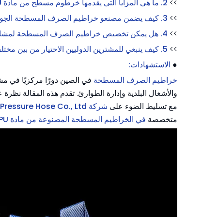
>>
2. ما هي المزايا التي يقدمها خرطوم مسطح من مادة TPU مقارنة بالـ PVC أو المطاط؟
>>
3. كيف يضمن مصنعو خراطيم الصرف المسطحة الجودة المتسقة؟
>>
4. هل يمكن تخصيص خراطيم الصرف المسطحة لمشاريع محددة؟
>>
5. كيف ينبغي للمشترين الدوليين الاختيار من بين مختلف الشركات المصنعة لخراطيم الصرف المسطحة في الصين؟
●
الاستشهادات:
خراطيم الصرف المسطحة
في الصين دورًا مركزيًا في مش
والأشغال البلدية وإدارة الطوارئ. تقدم هذه المقالة نظرة 
مع تسليط الضوء على
شركة Jiangsu Sunmoon Shale Gas High-Pressure Hose Co., Ltd.
متخصصة
في الخراطيم المسطحة المصنوعة من مادة TPU ذات التصميم الهندسي