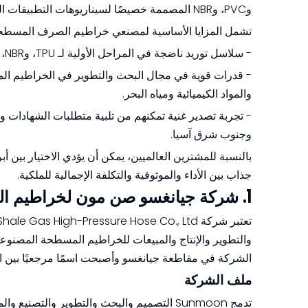
وPVC، وNBR المصممة خصيصًا لسيناريوهات التطبيقات العالمية.
تشمل المزايا الأساسية لمصنعي خراطيم الصرف المسطحة
- سلاسل توريد ناضجة في المراحل الأولية لـ TPU، وNBR، وتعزيز الألياف عالية المتانة، والتي تدعم الإنتاج الفعال من حيث التكلفة.
- قدرات قوية في مجال البحث والتطوير في الخراطيم الم
والمواد الكيميائية ومياه البحر.
- تجربة تصدير غنية تمكنهم من تلبية متطلبات الشهادات والت
وجنوب شرق آسيا.
بالنسبة للمشترين العالميين، يمكن أن يؤدي الاختيار بي
جذاب بين الأداء والموثوقية والتكلفة الإجمالية للملكية.
1. شركة جيانغسو صن مون لخراطيم الضغط العالي للغاز الصخري المحدودة.
الشركة في مقاطعة جيانغسو وأصبحت اسمًا مرجعيًا بين 
ملف الشركة
تدمج Sunmoon التصميم والبحث والتطوير وال