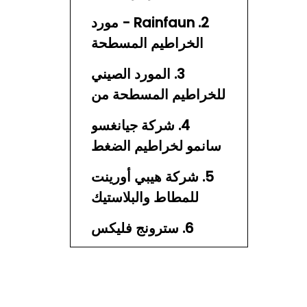
2. Rainfaun - مورد
الخراطيم المسطحة
للزراعة والري
3. المورد الصيني
للخراطيم المسطحة من
مادة TPU (العلامة
4. شركة جيانغسو
التجارية القائمة على
سانمو لخراطيم الضغط
المنصة)
العالي للغاز الصخري
5. شركة هيبي أورينت
المحدودة
للمطاط والبلاستيك
المحدودة (أورينت
6. سترونج فليكس
فليكس)
7. لايك
8. مصنع تشينغداو