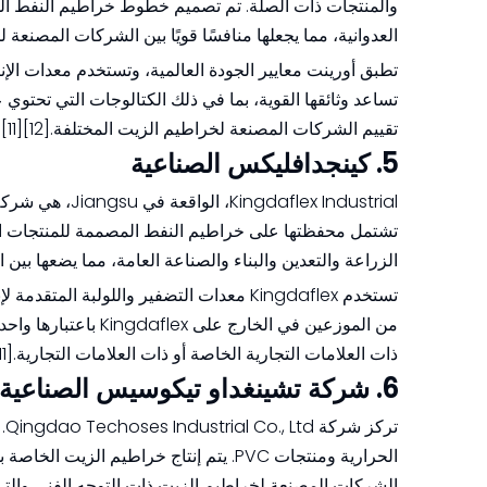
والمنتجات ذات الصلة. تم تصميم خطوط خراطيم النفط الخ
العدوانية، مما يجعلها منافسًا قويًا بين الشركات المصنعة
تطبق أورينت معايير الجودة العالمية، وتستخدم معدات الإنت
تساعد وثائقها القوية، بما في ذلك الكتالوجات التي تحتوي 
تقييم الشركات المصنعة لخراطيم الزيت المختلفة.[12][11]
5. كينجدافليكس الصناعية
lex Industrial
تشتمل محفظتها على خراطيم النفط المصممة للمنتجات البت
الزراعة والتعدين والبناء والصناعة العامة، مما يضعها بين 
تستخدم Kingdaflex معدات التضفير واللولبة
من الموزعين في الخا
ذات العلامات التجارية الخاصة أو ذات العلامات التجارية.[11]
6. شركة تشينغداو تيكوسيس الصناعية المحدودة
تر
الشركات المصنعة لخراطيم الزيت ذات التوجه الفني والتي تلبي احتياجات ص