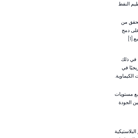
صنعي خراطيم النفط
لتحقق من
على دمج
[1]
ما في ذلك
 تدريجيًا في
الكيماوية.
مع مستويات
يوازنون بين الجودة
م البلاستيكية