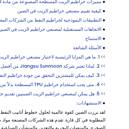
●
مميزات خراطيم الزيت المسطحة المصنوعة من مادة TPU
●
كيفية تقييم مصنعي خراطيم الزيت في الصين
●
التطبيقات النموذجية لخراطيم النفط من الشركات المصن
●
الاتجاهات المستقبلية لمصنعي خراطيم الزيت في الصين
●
الاستنتاج
●
الأسئلة الشائعة
>>
1. ما هي المزايا الرئيسية لاختيار مصنعي خراطيم الزيت في الصين؟
>>
2. لماذا تعتبر شركة Jiangsu Sunmoon من أفضل الموردين للخراطيم المسطحة المصنوعة من مادة TPU؟
>>
3. كيف يمكن للمشترين التحقق من جودة خراطيم النفط من الشركات المصنعة الصينية؟
>>
4. متى يجب استخدام خراطيم TPU المسطحة بدلاً من خراطيم الزيت المطاطية التقليدية؟
>>
5. هل يمكن لمصنعي خراطيم الزيت الصينيين تقديم حلول مخصصة للمشاريع الخاصة؟
●
الاستشهادات:
لقد برزت الصين كقوة عالمية لحلول خطوط أنابيب النفط وا
المطلوبة في كل قارة. تقدم هذه الشركات المصنعة مواد 
الصخري والمنصات البحرية والتعدين والمنشآت الصناعية. م