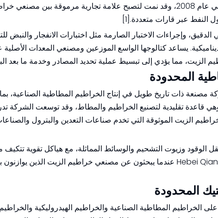
الضغط، والخراطيم المتخصصة للبيئات الصعبة. تأسست في عام 2008، وقد نمت لتصبح علامة تجارية مرموقة بين م
ل النفط عبر قارات متعددة.[1]
 الدقيق، وإجراءات الاختبار الصارمة مثل اختبارات الانفجار والنبض ل
اميكية. يساعد كتالوجها الواسع الموزعين ومصنعي المعدات الأصلية 
لزيت، مما يؤدي إلى تبسيط عملية تحديد المصادر وخدمة ما بعد البيع.
طاط المحدودة شركة مصنعة ذات تاريخ طويل في إنتاج الخراطيم المطاطية الصناعية، ب
يم الهواء، الماء، والنفط. تعمل الشركة من Hebei، وهي قاعدة تقليدية لتصنيع الخراطيم والمطاط، وقد توسعت الشركة
اطيم الزيت الموثوقة التي تخدم صناعات التعدين والبترول والصناعات 
ل الوقود وزيوت التشحيم والوسائط المماثلة، مع هياكل تقوية تتكيف 
الضغط المختلفة وظروف التثبيت. غالبًا ما يفضل العملاء Hebei Qianli عندما يبحثون عن مصنعي خراطيم الزيت الذين 
لاستيك المحدودة على الخراطيم المطاطية الصناعية والخراطيم الهيدروليكية والخراطي