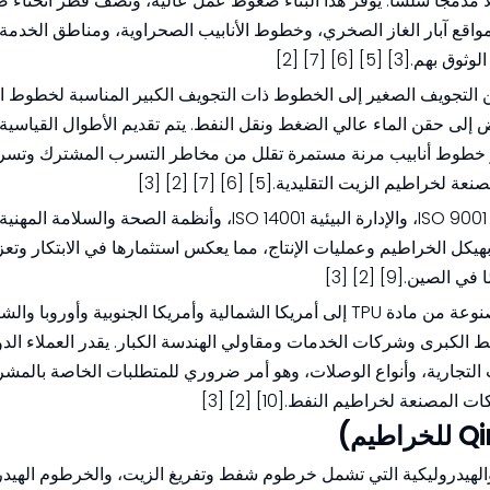
لًا مدمجًا سلسًا. يوفر هذا البناء ضغوط عمل عالية، ونصف قطر انحناء صغ
 مواقع آبار الغاز الصخري، وخطوط الأنابيب الصحراوية، ومناطق الخدمة
5] [6] [7] [2]
طار تتراوح من التجويف الصغير إلى الخطوط ذات التجويف الكبير المناسبة لخطوط ا
ى حقن الماء عالي الضغط ونقل النفط. يتم تقديم الأطوال القياسية ع
شر خطوط أنابيب مرنة مستمرة تقلل من مخاطر التسرب المشترك وتسرع
 الزيت التقليدية.[5] [6] [7] [2] [3]
 بهيكل الخراطيم وعمليات الإنتاج، مما يعكس استثمارها في الابتكار وتع
ن.[9] [2] [3]
تقوم شركة Sunmoon بتصدير خراطيمها المسطحة المصنوعة من مادة TPU إلى أمريكا الشمالية وأمريكا الجنوبية
الكبرى وشركات الخدمات ومقاولي الهندسة الكبار. يقدر العملاء الدو
تجارية، وأنواع الوصلات، وهو أمر ضروري للمتطلبات الخاصة بالمشر
راطيم الصناعية والهيدروليكية التي تشمل خرطوم شفط وتفريغ الزيت، والخرطوم اله