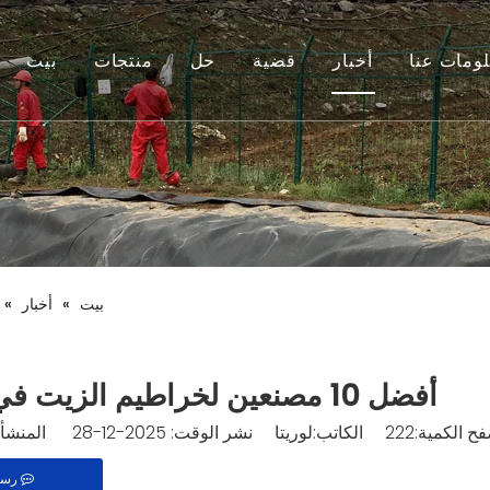
ومات عنا
أخبار
قضية
حل
منتجات
بيت
بيت
»
أخبار
»
أفضل 10 مصنعين لخراطيم الزيت في الصين
ح الكمية:
222
الكاتب:لوريتا نشر الوقت: 2025-12-28 المنشأ:
رسا