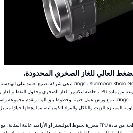
شركة Jiangsu Sunmoon Shale Gas High-Pressure Hose Co., Ltd. (Sunmoon) هي شركة تصنيع تع
البحث والتطوير والإنتاج والبيع للخراطيم المسطحة المصنوعة من مادة TPU، خاصة لتكسير الغاز الصخري وحقول ا
لمسافات طويلة. تأسست شركة Sunmoon في مقاطعة Jiangsu مع ورش عمل حديثة وخطوط بثق آلية، وتقدم مجموع
 الممتازة للزيت والتآكل والمواد الكيميائية، مما يجعلها خيارًا متميزًا
المنتجات الأساسية لشركة Sunmoon هي خراطيم مسطحة من مادة TPU معززة بخيوط البوليستر أو الأراميد عالية الم