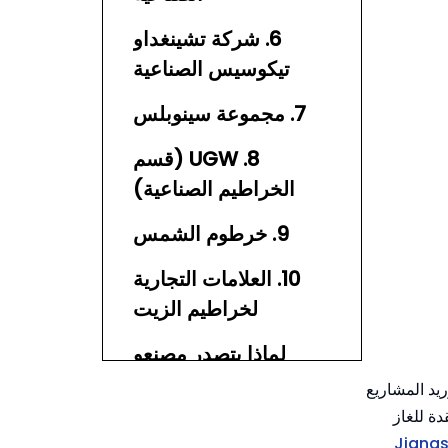
6. شركة تشينغداو
تيكوسيس الصناعية
المحدودة
7. مجموعة سينوبلس
8. UGW (قسم
الخراطيم الصناعية)
9. خرطوم الشمس
10. العلامات التجارية
لخراطيم الزيت
الصناعية (على سبيل
لماذا يتصدر مصنعو
المثال، خرطوم الزيت
خراطيم الزيت الصينيون
ريد المشاريع
الصناعي Orientflex)
عالميًا
ة للغاز
مزايا خراطيم الزيت
Jiangs