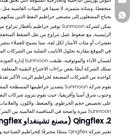
البولي يوريثين الداخلية والخارجية المبثوقة التي تخلق هيك
sia@sunmoonh
منخفضًا، ومتانة متميزة، لا سيما في البيئات القاسية مثل
+8618857413937
يحتاج المشغلون إلى مصنعي خراطيم النفط الذين يمكنهم الوثوق بهم.[3] [
يمكن لشركة Sunmoon توفير خراطيم بأق
الرئيسية، مع ضغوط عمل تتراوح من نقل الضغط المنخفض إل
بعشرات أو مئات الأمتار لكل لفة، مما يسمح للعملاء بن
في الموقع مقارنة بحلول الأنابيب الصلبة من الشركات المصنعة لخراطيم
تمتلك الشركة أيضًا بعض براءات الاختراع التقنية المتعلقة
كواحدة من الشركات المصنعة لخراطيم الزيت الأكثر تقدمًا في الصي
وجنوب شرق آسيا وأفريقيا، حيث تقوم بتزويد شركات النفط 
على تخصيص حجم الخرطوم، والضغط، واللون، والعلامات ال
Sunmoon ميزة واضحة في المنافسة العالمية بين الشركات المصنعة لخراطيم النفط.[10] [2] [3]
2. Qingflex (مصنع تشينغداو Qingflex للخراطيم)
تعتبر شركة Qingflex منتجًا محترفًا للخ