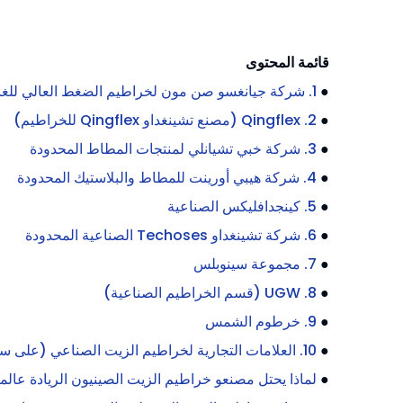
قائمة المحتوى
●
1. شركة جيانغسو صن مون لخراطيم الضغط العالي للغاز الصخري المحدودة.
●
2. Qingflex (مصنع تشينغداو Qingflex للخراطيم)
●
3. شركة خبي تشيانلي لمنتجات المطاط المحدودة
●
4. شركة هيبي أورينت للمطاط والبلاستيك المحدودة
●
5. كينجدافليكس الصناعية
●
6. شركة تشينغداو Techoses الصناعية المحدودة
●
7. مجموعة سينوبلس
●
8. UGW (قسم الخراطيم الصناعية)
●
9. خرطوم الشمس
●
10. العلامات التجارية لخراطيم الزيت الصناعي (على سبيل المثال، خرطوم الزيت الصناعي Orientflex)
●
لماذا يحتل مصنعو خراطيم الزيت الصينيون الريادة عالميً