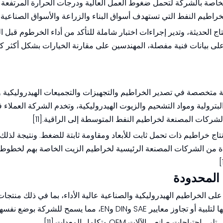
اصة بالشركة لتحمل ضغوط العمل العالية ودرجات الحرارة المرتفعة 
 لخراطيم النفط التي تستهدف أسواق البناء والزراعة والأسواق الصناعية.
اج الحديثة، وتدير إجراءات اختبار شاملة للتأكد من أداء الخرطوم قبل 
على بيانات فنية مفصلة، ​​المهندسين على مقارنة الخيارات بشكل أكثر ك
Kingdaf، الواقعة في Jiangsu، هي شركة متخصصة في تصدير الخراطيم والتجهيزات والتجميعات الهيدروليك
رولية ومواد التشحيم والزيوت الهيدروليكية، وتخدم الشركة العملاء 
الشركات المصنعة لخراطيم النفط المتوسطة إلى الراقية.[11]
 المتقدمة لإنتاج خراطيم ذات تحمل ثابت للأبعاد ومقاومة ثابتة للضغط. ونتيجة لذلك
رج على Kingdaflex باعتبارها واحدة من الشركات المصنعة الرئيسية لخراطيم الزيت الخاصة بهم ل
كز شركة Qingdao Techoses Industrial Co., Ltd. على الخراطيم الهيدروليكية والصناعية عالية الأداء، بما في ذلك من
الحرارية ومنتجات PVC. يتم إنتاج خراطيم الزيت الخاصة بها لتلبية أو تجاوز معايير SAE وDIN وEN، مما يسمح للشرك
انعي الآلات OEM وتكامل المعدات.[11]