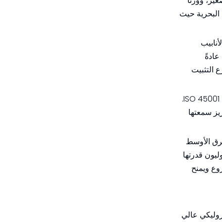
ير، ووزنًا
 البحرية حيث
لأنابيب
ادةً
 التثبيت
لضمان الأداء والموثوقية، طبقت Sunmoon إدارة الجودة ISO 9001، والإدارة البيئية ISO 14001، وأنظمة الصحة والسلامة المهنية ISO 45001.
زيز سمعتها
 وأوروبا والشرق الأوسط
ليون قدرتها
وع ويمنح
يدروليكي عالي