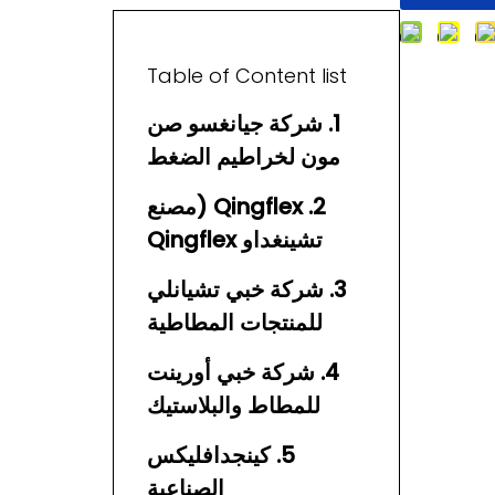
Table of Content list
1. شركة جيانغسو صن
مون لخراطيم الضغط
العالي للغاز الصخري
2. Qingflex (مصنع
المحدودة.
تشينغداو Qingflex
للخراطيم)
3. شركة خبي تشيانلي
للمنتجات المطاطية
المحدودة
4. شركة خبي أورينت
للمطاط والبلاستيك
المحدودة
5. كينجدافليكس
الصناعية