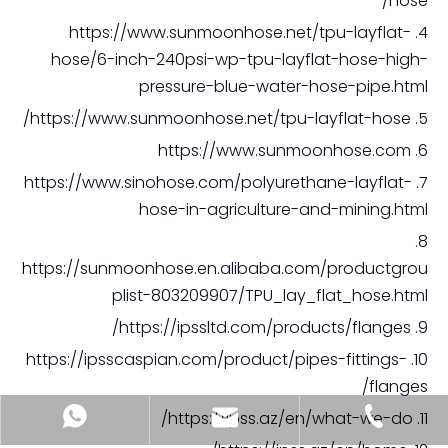
hose/
4. https://www.sunmoonhose.net/tpu-layflat-
hose/6-inch-240psi-wp-tpu-layflat-hose-high-
pressure-blue-water-hose-pipe.html
5. https://www.sunmoonhose.net/tpu-layflat-hose/
6. https://www.sunmoonhose.com
7. https://www.sinohose.com/polyurethane-layflat-
hose-in-agriculture-and-mining.html
8.
https://sunmoonhose.en.alibaba.com/productgrou
plist-803209907/TPU_lay_flat_hose.html
9. https://ipssltd.com/products/flanges/
10. https://ipsscaspian.com/product/pipes-fittings-
flanges/
11. https://ipss.az/en/what-we-do/
sia@sunmoonhose.com
+8618857413937
+8618857413937