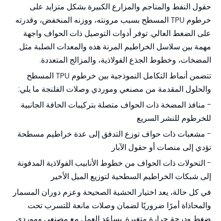
حقول النفط والمناجم والمزارع الكبيرة بشكل متزايد على
خرطوم TPU المسطح بسبب مرونته، ووزنه المنخفض، وقدرته
على الضغط العالي. توفر أدوات التوصيل ذات الحواف واجهة
مهمة بين سلاسل الخراطيم المرنة هذه والمعدات الصلبة مثل
المضخات، وخطوط الجذع الفولاذية، والمزالج المتعددة.
تتضمن أنماط التكامل النموذجية بين خرطوم TPU المسطح
والحلول المقدمة من مصنعي وموردي وصلات الفلنجة ما يلي:
- منافذ المضخة ذات الحواف متصلة بتركيبات الحافة الجانبية
للخرطوم للنشر السريع
- مشعبات ذات حواف توزع التدفق إلى عدة خراطيم مسطحة
تؤدي إلى منصات أو حقول الآبار
- التحولات ذات الحواف من خطوط الأنابيب الفولاذية المدفونة
إلى شبكات الخراطيم السطحية لتوزيع الميل الأخير
في كل حالة، يعد اختيار الحشية الصحيحة وعزم دوران المسمار
والمحاذاة أمرًا ضروريًا لضمان وصلات مانعة للتسرب تحت
ضغط ودرجة حرارة متغيرة. يساعد العمل مع مصنعي وموردي