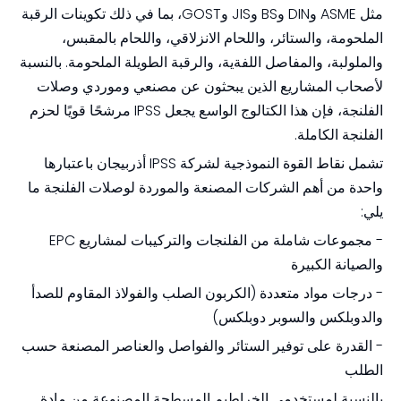
مثل ASME وDIN وBS وJIS وGOST، بما في ذلك تكوينات الرقبة
الملحومة، والستائر، واللحام الانزلاقي، واللحام بالمقبس،
والملولبة، والمفاصل اللفةية، والرقبة الطويلة الملحومة. بالنسبة
لأصحاب المشاريع الذين يبحثون عن مصنعي وموردي وصلات
الفلنجة، فإن هذا الكتالوج الواسع يجعل IPSS مرشحًا قويًا لحزم
الفلنجة الكاملة.
تشمل نقاط القوة النموذجية لشركة IPSS أذربيجان باعتبارها
واحدة من أهم الشركات المصنعة والموردة لوصلات الفلنجة ما
يلي:
- مجموعات شاملة من الفلنجات والتركيبات لمشاريع EPC
والصيانة الكبيرة
- درجات مواد متعددة (الكربون الصلب والفولاذ المقاوم للصدأ
والدوبلكس والسوبر دوبلكس)
- القدرة على توفير الستائر والفواصل والعناصر المصنعة حسب
الطلب
بالنسبة لمستخدمي الخراطيم المسطحة المصنوعة من مادة