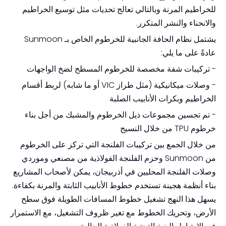
للخراطيم المرنة وبالتالي تعالج تحديات مثل توسيع الخراطيم
والانحناء والنشر المتكرر.
يشتمل نظام الحافة الجانبية للخرطوم الخاص بـ Sunmoon
عادةً على ما يلي:
- تركيبات شفة مخصصة للخرطوم المسطح لضخ الواجهات
- وصلات ميكانيكية (مثل طراز VIC أو ما شابه) لربط أقسام
الخراطيم وبكرات الأنابيب الصلبة
- تم تحسين مجموعات ذيل الخرطوم والمشبك من أجل بناء
خرطوم TPU من خلال النسيج
من خلال الجمع بين تركيبات الفلنجة التي تركز على الخرطوم
من Sunmoon وحزم الفلنجة الفولاذية من مصنعي وموردي
وصلات الفلنجة المحليين في أذربيجان، يمكن لأصحاب المشاريع
بناء أنظمة هجينة تستخدم خطوط الأنابيب الثابتة والمرنة بكفاءة.
يسهل هذا النهج تشغيل خطوط المسافات الطويلة فوق سطح
الأرض، وتحريك الخطوط مع تغير ظروف التشغيل، مع الاستمرار