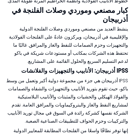
خطوط الأنابيب الفولاذية وأنظمة الخراطيم المرنة طويلة المدى.
كبار مصنعي وموردي وصلات الفلنجة في
أذربيجان
ينشط العديد من مصنعي وموردي وصلات الفلنجة الدولية
والإقليمية في أذربيجان، ويركزون عادةً على الفلنجات الفولاذية
والتجهيزات وحزم الصمامات للنفط والغاز والمرافق. غالبًا ما
تحتفظ هذه الشركات بمكاتب أو مستودعات شريكة في باكو
لدعم التسليم السريع والحلول القائمة على المشاريع.
IPSS أذربيجان: الأنابيب والتجهيزات والفلانشات
IPSS أذربيجان هي جزء من مجموعة دولية أكبر وتعمل من وسط
باكو، حيث تقوم بتوريد الأنابيب والتجهيزات والشفاه والصمامات
والفولاذ الهيكلي والحشيات والمثبتات والأنابيب البلاستيكية
لمشاريع النفط والغاز والبتروكيماويات والمرافق العامة. تقدم
الشركة نفسها كشركة رائدة في السوق في مجال توريد الأنابيب
والتركيبات وحزم الحواف للتطبيقات الصناعية الصعبة.
إنها توفر نطاقًا واسعًا من الفلنجات المطابقة للمعايير الدولية