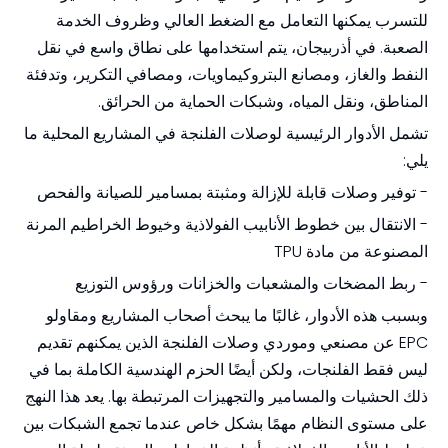
للتسرب يمكنها التعامل مع الضغط العالي وظروف الخدمة
الصعبة. في أذربيجان، يتم استخدامها على نطاق واسع في نقل
النفط والغاز، ومصانع البتروكيماويات، ومصافي التكرير، وتدفئة
المناطق، ونقل المياه، وشبكات الحماية من الحرائق.
تشمل الأدوار الرئيسية لوصلات الفلنجة في المشاريع المحلية ما
يلي:
- توفير وصلات قابلة للإزالة ومثبتة بمسامير للصيانة والفحص
- الانتقال بين خطوط الأنابيب الفولاذية وخيوط الخراطيم المرنة
المصنوعة من مادة TPU
- ربط المضخات والمشعبات والخزانات ورؤوس التوزيع
وبسبب هذه الأدوار، غالبًا ما يبحث أصحاب المشاريع ومقاولو
EPC عن مصنعي وموردي وصلات الفلنجة الذين يمكنهم تقديم
ليس فقط الفلنجات، ولكن أيضًا الحزم الهندسية الكاملة بما في
ذلك الحشيات والمسامير والتجهيزات المرتبطة بها. يعد هذا النهج
على مستوى النظام مهمًا بشكل خاص عندما تجمع الشبكات بين