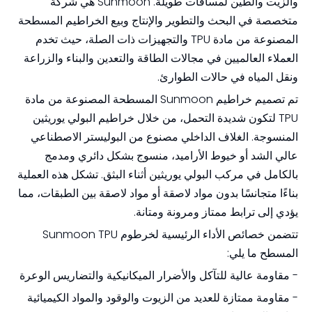
والزيت والطين لمسافات طويلة. Sunmoon هي شركة
متخصصة في البحث والتطوير والإنتاج وبيع الخراطيم المسطحة
المصنوعة من مادة TPU والتجهيزات ذات الصلة، حيث تخدم
العملاء العالميين في مجالات الطاقة والتعدين والبناء والزراعة
ونقل المياه في حالات الطوارئ.
تم تصميم خراطيم Sunmoon المسطحة المصنوعة من مادة
TPU لتكون شديدة التحمل، من خلال خراطيم البولي يوريثين
المنسوجة. الغلاف الداخلي مصنوع من البوليستر الاصطناعي
عالي الشد أو خيوط الأراميد، منسوج بشكل دائري ومدمج
بالكامل في مركب البولي يوريثين أثناء البثق. تشكل هذه العملية
بناءًا متجانسًا بدون مواد لاصقة أو مواد لاصقة بين الطبقات، مما
يؤدي إلى ترابط ممتاز ومرونة ومتانة.
تتضمن خصائص الأداء الرئيسية لخرطوم Sunmoon TPU
المسطح ما يلي:
- مقاومة عالية للتآكل والأضرار الميكانيكية والتضاريس الوعرة
- مقاومة ممتازة للعديد من الزيوت والوقود والمواد الكيميائية