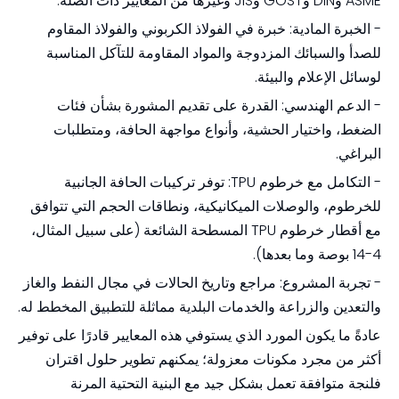
ASME وDIN وGOST وJIS وغيرها من المعايير ذات الصلة.
- الخبرة المادية: خبرة في الفولاذ الكربوني والفولاذ المقاوم
للصدأ والسبائك المزدوجة والمواد المقاومة للتآكل المناسبة
لوسائل الإعلام والبيئة.
- الدعم الهندسي: القدرة على تقديم المشورة بشأن فئات
الضغط، واختيار الحشية، وأنواع مواجهة الحافة، ومتطلبات
البراغي.
- التكامل مع خرطوم TPU: توفر تركيبات الحافة الجانبية
للخرطوم، والوصلات الميكانيكية، ونطاقات الحجم التي تتوافق
مع أقطار خرطوم TPU المسطحة الشائعة (على سبيل المثال،
4-14 بوصة وما بعدها).
- تجربة المشروع: مراجع وتاريخ الحالات في مجال النفط والغاز
والتعدين والزراعة والخدمات البلدية مماثلة للتطبيق المخطط له.
عادةً ما يكون المورد الذي يستوفي هذه المعايير قادرًا على توفير
أكثر من مجرد مكونات معزولة؛ يمكنهم تطوير حلول اقتران
فلنجة متوافقة تعمل بشكل جيد مع البنية التحتية المرنة