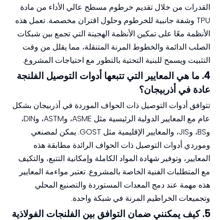
القدرات من خلال تقديم خرطوم مسطح عالي الأداء من مادة
TPU وشفة جانبية للخرطوم وحلول اقتران مخصصة. تعمل هذه
الأنظمة معًا على تمكين الأنظمة الهجينة التي تجمع بين شبكات
الصلب الدائمة والخطوط المرنة المتنقلة، مما يقلل من وقت
التثبيت ويسمح للبنية التحتية بالتطور مع احتياجات المشروع.
4. ما هي المعايير التي تتبعها أدوات التوصيل الفلنجة
عادة في أذربيجان؟
تتوافق أدوات التوصيل ذات الحواف الموردة في أذربيجان بشكل
عام مع المعايير الدولية الرئيسية مثل ASME، وASTM، وDIN،
وBS، وJIS، والمعايير الإقليمية مثل GOST. يمكن لمصنعي
وموردي أدوات التوصيل ذات الحواف الرائدة مطابقة هذه
المعايير، وتوفير شهادة المواد الكاملة وإمكانية التتبع، والتكيف
مع المتطلبات الفنية الخاصة بالمشروع. تعتبر مواءمة المعايير
هذه مهمة عند دمج المعدات المستوردة والتصنيع المحلي
وتجميعات الخراطيم المرنة في شبكة واحدة.
5. كيف يمكنني ضمان التوافق بين الفلنجات الفولاذية