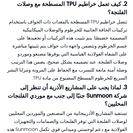
2. كيف تعمل خراطيم TPU المسطحة مع وصلات
الفلنجة؟
تتصل خراطيم TPU المسطحة بالمعدات ذات الحواف باستخدام
تركيبات الحافة الجانبية للخرطوم والوصلات الميكانيكية
المصممة خصيصًا. يتم تثبيت هذه التركيبات أو تجعيدها على
جسم الخرطوم وتتضمن واجهة ذات حواف يتم تثبيتها مباشرة
على الشفاه الفولاذية القياسية التي يوفرها مصنعو وموردو
وصلات الفلنجة. عند تصميمه بشكل صحيح، يضمن هذا الترتيب
وصلة آمنة مانعة للتسرب مع الحفاظ على المرونة ومزايا النشر
السريع للخرطوم المسطح المصنوع من مادة TPU.
3. لماذا يجب على المشاريع الأذرية أن تنظر إلى
شركة Sunmoon جنبًا إلى جنب مع موردي الفلنجات
المحليين؟
تستفيد المشاريع الأذربيجانية من المصنعين والموردين المحليين
لوصلات الفلنجة التي توفر الفلنجات والصمامات والتجهيزات
الفولاذية مع دعم لوجستي وميداني قوي. تكمل Sunmoon هذه