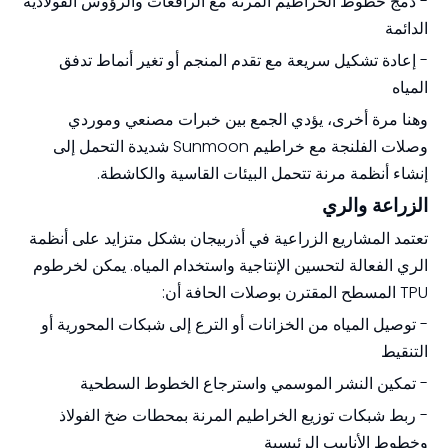
- دمج خطوط الخراطيم المرنة مع الرافعات والرؤوس الفولاذية
الدائمة
- إعادة تشكيل سريعة مع تقدم المنجم أو تغير أنماط تدفق
المياه
وهنا مرة أخرى، يؤدي الجمع بين خبرات مصنعي وموردي
وصلات الفلنجة مع خراطيم Sunmoon شديدة التحمل إلى
إنشاء أنظمة مرنة تتحمل البيئات القاسية والكاشطة.
الزراعة والري
تعتمد المشاريع الزراعية في أذربيجان بشكل متزايد على أنظمة
الري الفعالة لتحسين الإنتاجية واستخدام المياه. يمكن لخرطوم
TPU المسطح المقترن بوصلات الحافة أن:
- توصيل المياه من الخزانات أو الترع إلى شبكات المحورية أو
التنقيط
- تمكين النشر الموسمي واسترجاع الخطوط السطحية
- ربط شبكات توزيع الخراطيم المرنة بمحطات ضخ الفولاذ
وخطوط الأنابيب الرئيسية