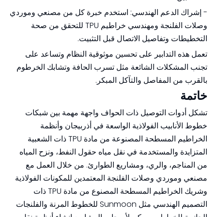
- إشراك الدعم الهندسي: استخدم خبرة كل من مصنعي وموردي
وصلات الفلنجة ومهندسي خراطيم TPU للتحقق من صحة
التخطيطات وتفاصيل الاتصال قبل التثبيت.
تعمل هذه التدابير على تحسين موثوقية النظام وتساعد على
تجنب المشكلات الشائعة مثل تسرب الحافة وتشابك الخرطوم
بالقرب من المفاصل والتآكل المبكر.
خاتمة
تشكل أدوات التوصيل ذات الحواف واجهة مهمة بين شبكات
خطوط الأنابيب الفولاذية الواسعة في أذربيجان وأنظمة
الخراطيم المسطحة المصنوعة من مادة TPU ذات الشعبية
المتزايدة والمستخدمة في نقل مياه حقول النفط، ونزح المياه
من المناجم، والري، ومشاريع الطوارئ. من خلال العمل مع
مصنعي وموردي وصلات الفلنجة المعتمدين للمكونات الفولاذية
وشريك الخراطيم المسطحة المصنوع من مادة TPU ذات
التصميم الهندسي مثل Sunmoon للخطوط المرنة والفلنجات