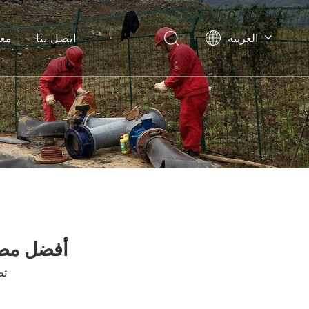
العربية
اتصل بنا
معل
English
Pусский
Español
أفضل مصن
تص