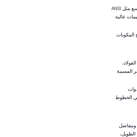
يقدم المصنعون والموردون لوصلات الفلنجة النموذجية في الشرق الأوسط فلنجات تتوافق مع المعايير المعترف بها على نطاق واسع مثل ANSI
 العثور على فئات ضغط ASME من 150 إلى 2500 وفئات API حتى تقييمات عالية
 المكونات
لفولاذ،
ر المسببة
دوات
 في الخطوط
، ومفاصل
الطويل،