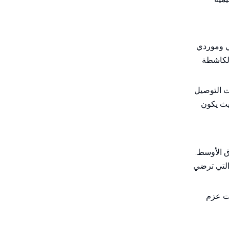
ي وموردي
الكاشطة
ت التوصيل
يث يكون
ق الأوسط.
 التي ترضي
ات عزم