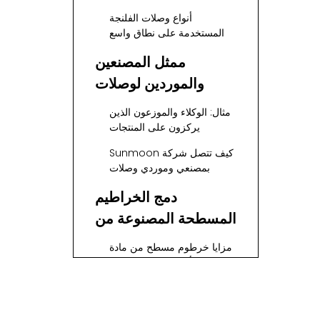
الفلنجة
أنواع وصلات الفلنجة
المستخدمة على نطاق واسع
ممثل المصنعين
والموردين لوصلات
الفلنجة في الشرق
مثال: الوكلاء والموزعون الذين
الأوسط
يركزون على المنتجات
كيف تتصل شركة Sunmoon
بمصنعي وموردي وصلات
الفلنجة
دمج الخراطيم
المسطحة المصنوعة من
مادة TPU مع وصلات
مزايا خرطوم مسطح من مادة
الفلنجة
TPU وأنظمة اقتران الحافة
Sunmoon كشريك يحركه
الهندسة