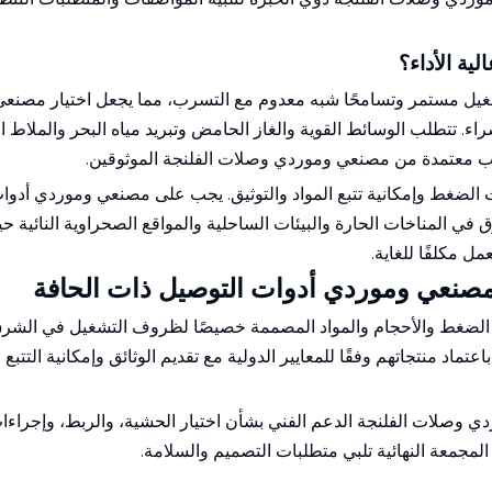
ية الأداء؟
شغيل مستمر وتسامحًا شبه معدوم مع التسرب، مما يجعل اختيار مصنع
راء. تتطلب الوسائط القوية والغاز الحامض وتبريد مياه البحر والملاط 
رب معتمدة من مصنعي وموردي وصلات الفلنجة الموثوقين.
ت الضغط وإمكانية تتبع المواد والتوثيق. يجب على مصنعي وموردي أدوا
في المناخات الحارة والبيئات الساحلية والمواقع الصحراوية النائية ح
ل مكلفًا للغاية.
 مصنعي وموردي أدوات التوصيل ذات الحافة
ت الضغط والأحجام والمواد المصممة خصيصًا لظروف التشغيل في الشر
ماد منتجاتهم وفقًا للمعايير الدولية مع تقديم الوثائق وإمكانية التتبع
ردي وصلات الفلنجة الدعم الفني بشأن اختيار الحشية، والربط، وإجراء
مجمعة النهائية تلبي متطلبات التصميم والسلامة.