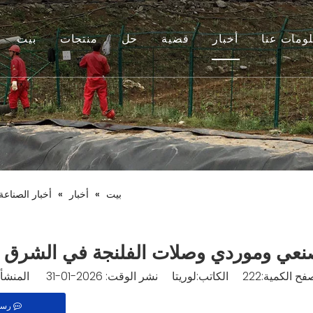
ومات عنا
أخبار
قضية
حل
منتجات
بيت
بيت
»
أخبار
»
أخبار الصناعة
عي وموردي وصلات الفلنجة في الشرق 
فح الكمية:
222
الكاتب:لوريتا نشر الوقت: 2026-01-31 المنشأ:
رسا