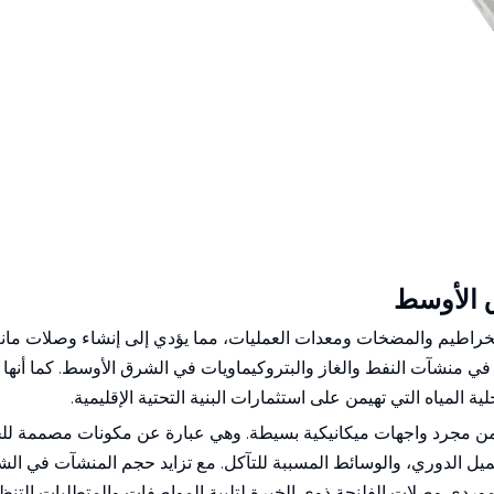
 الأوسط
لخراطيم والمضخات ومعدات العمليات، مما يؤدي إلى إنشاء وصلات ما
 في منشآت النفط والغاز والبتروكيماويات في الشرق الأوسط. كما أنه
 المياه التي تهيمن على استثمارات البنية التحتية الإقليمية.
ر من مجرد واجهات ميكانيكية بسيطة. وهي عبارة عن مكونات مصممة ل
لتحميل الدوري، والوسائط المسببة للتآكل. مع تزايد حجم المنشآت في ا
ردي وصلات الفلنجة ذوي الخبرة لتلبية المواصفات والمتطلبات التنظ