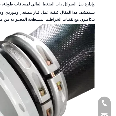
وإدارة نقل السوائل ذات الضغط العالي لمسافات طويلة، خا
يستكشف هذا المقال كيفية عمل كبار مصنعي وموردي وصلا
يتكاملون مع تقنيات الخراطيم المسطحة المصنوعة من مادة TPU، وكيفية تقييم واختيار أفضل الشركاء لمشا
+8618857413937