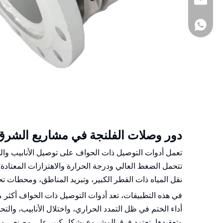
sia@sunmoonh
+8618857413937
دور وصلات الفلنجة في مشاريع الشرق
تعمل أدوات التوصيل ذات الحواف على توصيل الأنابيب وا
تتحمل الضغط العالي ودرجة الحرارة والاهتزازات المعتادة
نقل المياه ذات القطر الكبير، وتبريد المناطق، ومحطات تحلية
في هذه التطبيقات، تعد أدوات التوصيل ذات الحواف أكث
أداء الختم في ظل التمدد الحراري، واختلال الأنابيب، وا
وتعقيدها، تعتمد فرق المشروع بشكل كبير على مصنعي ومو