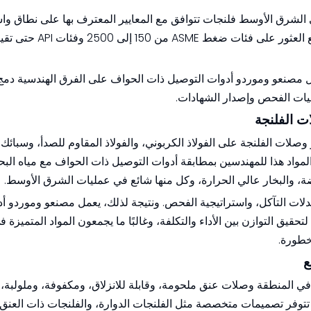
B 16.5، وASME VIII، ومواصفات API ذات الصلة. من الشائع
ل مصنعو وموردو أدوات التوصيل ذات الحواف على الفرق الهندسية دمج
يات الفحص وإصدار الشهادات.
ت الفلنجة
ات الفلنجة على الفولاذ الكربوني، والفولاذ المقاوم للصدأ، وسبائك ا
المواد هذا للمهندسين بمطابقة أدوات التوصيل ذات الحواف مع مياه البح
مضة، والبخار عالي الحرارة، وكل منها شائع في عمليات الشرق الأوسط.
 وبدلات التآكل، واستراتيجية الفحص. ونتيجة لذلك، يعمل مصنعو وموردو أ
ق التوازن بين الأداء والتكلفة، وغالبًا ما يجمعون المواد المتميزة
خطورة.
ع
في المنطقة وصلات عنق ملحومة، وقابلة للانزلاق، ومكفوفة، وملولبة
تتوفر تصميمات متخصصة مثل الفلنجات الدوارة، والفلنجات ذات العنق 