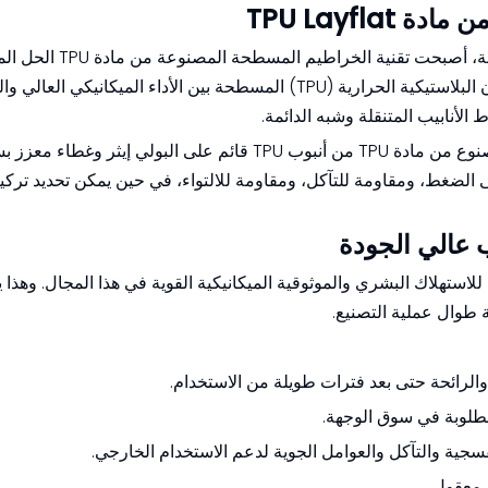
TPU Layfl
لنقل المياه الصالحة للشرب بكميات كبيرة لمسافات طويلة، أ
العديد من المشاريع الهندسية. تجمع خراطيم البولي يوريثان البلاستيكية الحرارية (TPU) المسطحة بين الأداء الميكانيكي ا
الأنابيب المتنقلة وشبه الدائمة.
يتكون هيكل خرطوم مياه الشرب المسطح النموذجي المصنوع من مادة TPU من أنبوب TPU قائم على البو
 عالي الجودة
تهلاك البشري والموثوقية الميكانيكية القوية في هذا المجال. وهذا ي
ة طوال عملية التصنيع.
لرائحة حتى بعد فترات طويلة من الاستخدام.
لمطلوبة في سوق الوجهة.
سجية والتآكل والعوامل الجوية لدعم الاستخدام الخارجي.
 معقول.