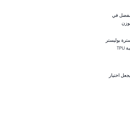
صبحت تقنية الخراطيم المسطحة المصنوعة من مادة TPU الحل المفضل في
لعالي والوزن
لي إيثر وغطاء معزز بسترة بوليستر
منسوجة دائرية. يوفر هذا البناء قوة شد ممتازة، وقدرة على الضغط، ومقاومة للتآكل، ومقاومة للالتواء، في حين يمكن تحديد تركيبة TPU
جعل اختيار