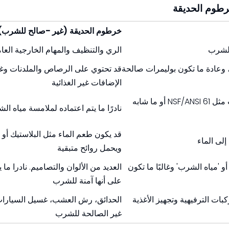
رطوم الحديقة
خرطوم الحديقة (غير
-
صالح للشرب)
الشرب
الري والتنظيف والمهام الخارجية العا
، وعادة ما تكون بوليمرات صالحة
قد تحتوي على الرصاص والملدنات وغ
الإضافات غير الغذائية
غالبًا ما يتوافق مع معايير مياه الشرب مثل NSF/ANSI 61 أو ما شابه
نادرًا ما يتم اعتماده لملامسة مياه ال
قد يكون طعم الماء مثل البلاستيك أو
إلى الماء
ويحمل روائح متبقية
و 'مياه الشرب' وغالبًا ما تكون
العديد من الألوان والتصاميم. نادرا ما 
على أنها آمنة للشرب
بات الترفيهية وتجهيز الأغذية
الحدائق، رش العشب، غسيل السيارات،
غير الصالحة للشرب