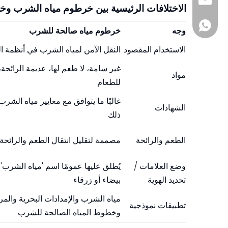
sia@sunmoonh
الاختلافات الرئيسية بين خرطوم مياه الشرب وخ
+8618857413937
وجه
خرطوم مياه صالحة للشرب
الاستخدام المقصود
النقل الآمن لمياه الشرب في أنظمة 
غير سامة، لا طعم لها، عديمة الرائحة
مواد
للطعام
الشهادات
ذلك
الطعم والرائحة
مصممة لتقليل انتقال الطعم والرائحة 
وضع العلامات /
يُطلق عليها عمومًا اسم 'مياه الشرب' أ
تحديد الهوية
بيضاء أو زرقاء
مياه الشرب والإمدادات البحرية والمرك
تطبيقات نموذجية
وخطوط المياه الصالحة للشرب