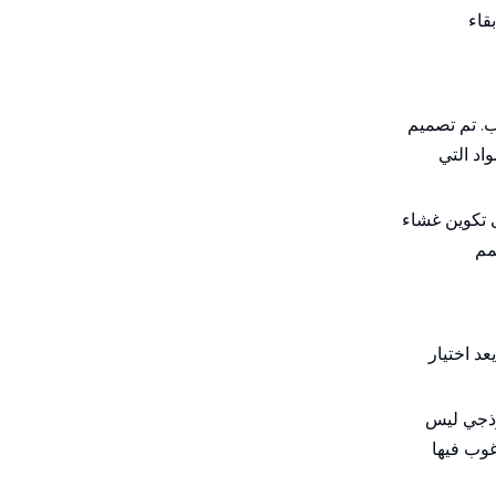
من مادة TPU في المشاريع
بقاء
الكبيرة؟
ب. تم تصميم
اد التي
ى تكوين غشاء
مم
د اختيار
وذجي ليس
غوب فيها