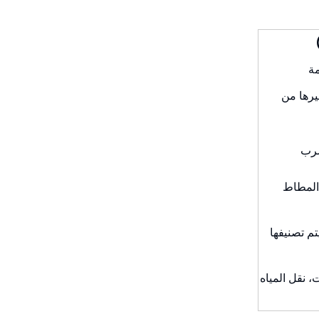
مة
يرها من
شرب
 المطاط
يتم تصنيفها
 نقل المياه