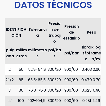
DATOS TÉCNICOS
Presió
Presión
IDENTIFICA
Toleranci
n de
de
Peso
CIÓN
a
trabaj
estallido
o
libra
kilog
pulg
milím
milímetro
psi/ba
psi/bar
s/pi
ramo
ada
etros
s
r
e
s/m
2'
50
52,8-54,8
300/20
900/60
0.403
0.60
2 1/2'
65
63,5-65,5
300/20
900/60
0.470
0.70
3'
80
76,0-78,0
300/20
900/60
0.625
0.96
4'
100
102-104,5
300/20
900/60
0.981
1.46