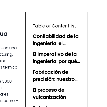
Table of Content list
gua
Confiabilidad de la
ingeniería: el
no son una
desafío de la
El imperativo de la
turing,
transferencia de
erno
ingeniería: por qué
agua bajo cero
és térmico
el caucho NBR
Fabricación de
supera al PVC
precisión: nuestro
e 5000
enfoque técnico
os
El proceso de
dares
vulcanización
jas como –