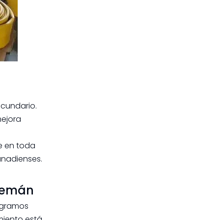
ecundario.
mejora
e en toda
anadienses.
alemán
tegramos
miento está