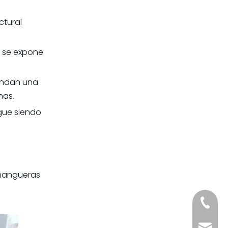
ctural
o se expone
rindan una
nas.
igue siendo
 mangueras
+861885