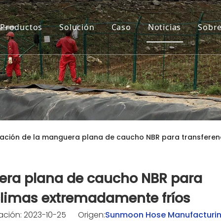
Productos
Solución
Caso
Noticias
Sobre
ación de la manguera plana de caucho NBR para transferen
era plana de caucho NBR para
climas extremadamente fríos
ación: 2023-10-25 Origen:
Sunmoon Hose Manufacturi