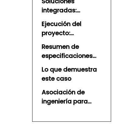
Soluciones
integradas:
acoplamientos de
Ejecución del
bloqueo rápido
proyecto:
estilo alemán
cumplimiento de
Resumen de
estándares
especificaciones
internacionales
técnicas
Lo que demuestra
este caso
Asociación de
ingeniería para
climas hostiles