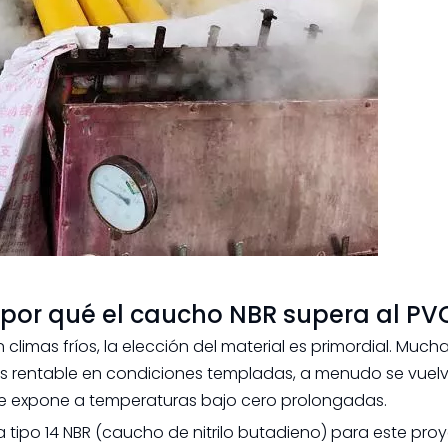
a: por qué el caucho NBR supera al PV
limas fríos, la elección del material es primordial. Much
 es rentable en condiciones templadas, a menudo se vuel
e expone a temperaturas bajo cero prolongadas.
ipo 14 NBR (caucho de nitrilo butadieno) para este pro