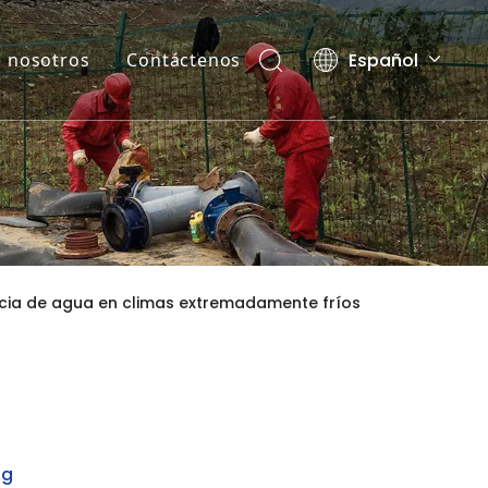
Español
 nosotros
Contáctenos
English
العربية
Pусский
cia de agua en climas extremadamente fríos
ng