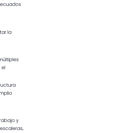
 adecuados
ar la
últiples
 el
ructura
amplio
rabajo y
 escaleras,