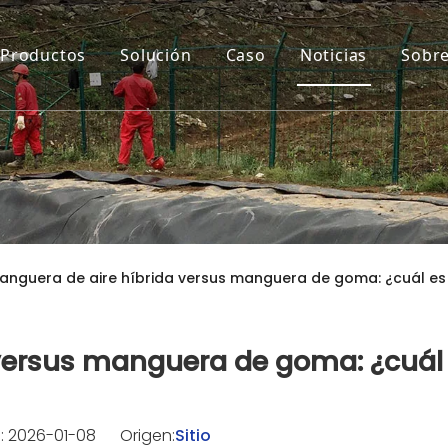
Productos
Solución
Caso
Noticias
Sobre
anguera de aire híbrida versus manguera de goma: ¿cuál es
versus manguera de goma: ¿cuál
: 2026-01-08 Origen:
Sitio