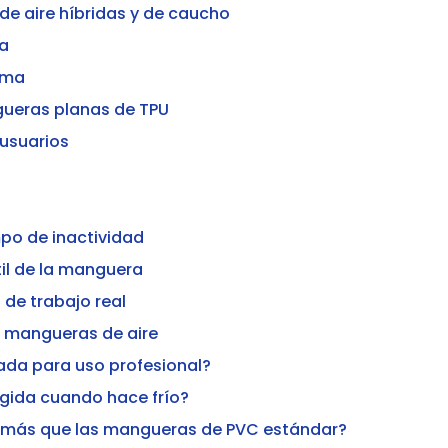
e aire híbridas y de caucho
da
oma
ueras planas de TPU
 usuarios
empo de inactividad
til de la manguera
 de trabajo real
e mangueras de aire
uada para uso profesional?
ígida cuando hace frío?
n más que las mangueras de PVC estándar?