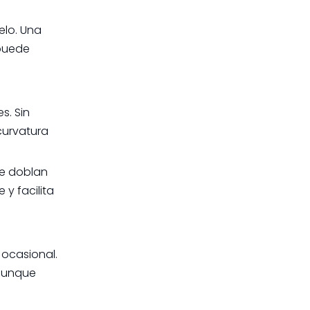
elo. Una
 puede
s. Sin
curvatura
Se doblan
 y facilita
 ocasional.
 aunque