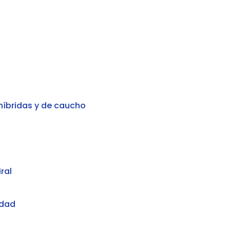
híbridas y de caucho
ral
idad