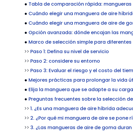
●
Tabla de comparación rápida: mangueras d
●
Cuándo elegir una manguera de aire híbri
●
Cuándo elegir una manguera de aire de g
●
Opción avanzada: dónde encajan las mang
●
Marco de selección simple para diferentes
>>
Paso 1: Defina su nivel de servicio
>>
Paso 2: considere su entorno
>>
Paso 3: Evaluar el riesgo y el costo del ti
●
Mejores prácticas para prolongar la vida ú
●
Elija la manguera que se adapte a su carga
●
Preguntas frecuentes sobre la selección d
>>
1. ¿Es una manguera de aire híbrida adec
>>
2. ¿Por qué mi manguera de aire se pone r
>>
3. ¿Las mangueras de aire de goma dura