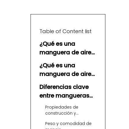
Table of Content list
¿Qué es una
manguera de aire
híbrida?
¿Qué es una
manguera de aire
de goma?
Diferencias clave
entre mangueras
de aire híbridas y
Propiedades de
de goma
construcción y
materiales
Peso y comodidad de