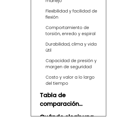
manejo
Flexibilidad y facilidad de
flexión
Comportamiento de
torsión, enredo y espiral
Durabilidad, clima y vida
útil
Capacidad de presión y
margen de seguridad
Costo y valor a lo largo
del tiempo
Tabla de
comparación
rápida: mangueras
Cuándo elegir una
de aire híbridas y
manguera de aire
de caucho