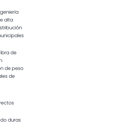
geniería
e alta
stribución
municipales
ibra de
n
ión de peso
ales de
yectos
ando duras