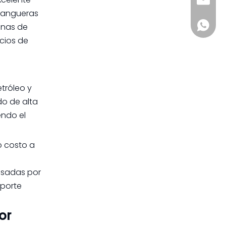
sia@s
mercado de
mangueras de TPU?
Citas:
 mangueras
mangueras industriales
en Azerbaiyán?
+861885
anas de
cios de
tróleo y
do de alta
endo el
o costo a
lsadas por
oporte
or