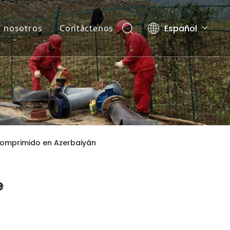
Español
 nosotros
Contáctenos
English
العربية
Pусский
comprimido en Azerbaiyán
e