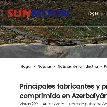
Hogar
Hogar
»
Noticias
»
Noticias de la industria
»
P
Principales fabricantes y
comprimido en Azerbaiyá
Vistas:
222
Autor:loreta Hora de publicación