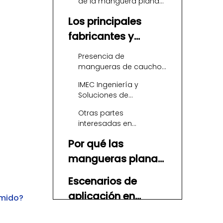
de la manguera plana
de TPU
Los principales
fabricantes y
proveedores de
Presencia de
mangueras de aire
mangueras de caucho
Vardhman en
comprimido de
IMEC Ingeniería y
Azerbaiyán
Azerbaiyán
Soluciones de
Mangueras Flexibles
Otras partes
interesadas en
mangueras industriales
Por qué las
mangueras planas
de TPU son
Escenarios de
importantes para el
aplicación en
imido?
aire comprimido
Azerbaiyán
Cómo apoya