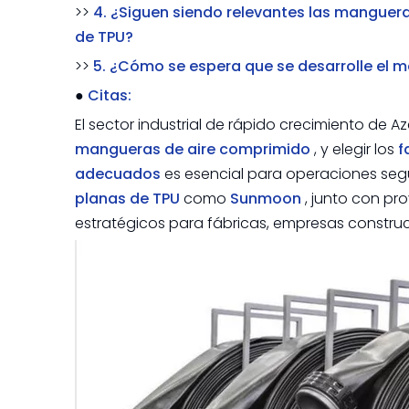
>>
4. ¿Siguen siendo relevantes las manguer
de TPU?
>>
5. ¿Cómo se espera que se desarrolle el 
●
Citas:
El sector industrial de rápido crecimiento d
mangueras de aire comprimido
, y elegir los
f
adecuados
es esencial para operaciones segu
planas de TPU
como
Sunmoon
, junto con pr
estratégicos para fábricas, empresas construc