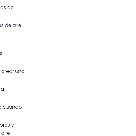
ras de
s de aire
as
a crear una
la
do cuando
ores y
aire