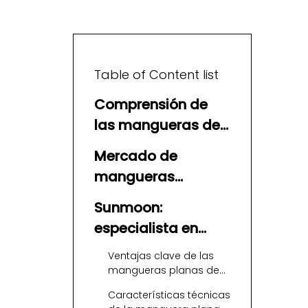
Table of Content list
Comprensión de
las mangueras de
aire comprimido
Mercado de
mangueras
industriales en
Sunmoon:
Azerbaiyán
especialista en
mangueras planas
Ventajas clave de las
de TPU impulsado
mangueras planas de
TPU Sunmoon
por ingeniería
Características técnicas