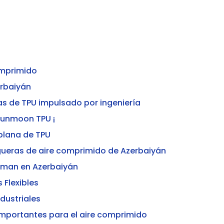
omprimido
erbaiyán
s de TPU impulsado por ingeniería
Sunmoon TPU ¡
plana de TPU
gueras de aire comprimido de Azerbaiyán
hman en Azerbaiyán
 Flexibles
dustriales
importantes para el aire comprimido