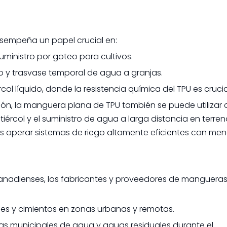
esempeña un papel crucial en:
ministro por goteo para cultivos.
 y trasvase temporal de agua a granjas.
ércol líquido, donde la resistencia química del TPU es crucia
rasión, la manguera plana de TPU también se puede utiliza
iércol y el suministro de agua a larga distancia en terre
nas operar sistemas de riego altamente eficientes con me
anadienses, los fabricantes y proveedores de manguera
eles y cimientos en zonas urbanas y remotas.
as municipales de agua y aguas residuales durante el