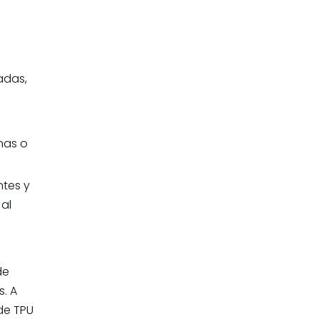
adas,
nas o
ntes y
al
de
. A
de TPU