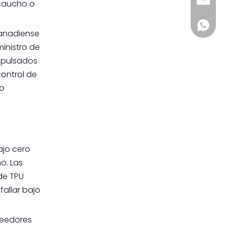
sia@s
 caucho o
+861885
canadiense
inistro de
ulsados ​​
ontrol de
ño
ajo cero
o. Las
de TPU
allar bajo
veedores