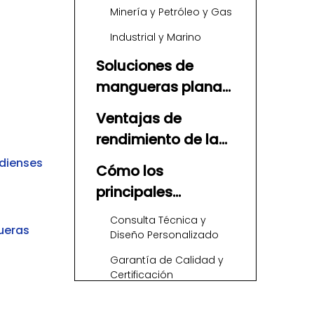
Minería y Petróleo y Gas
Industrial y Marino
Soluciones de
mangueras planas
de colocación de
Ventajas de
TPU impulsadas
rendimiento de la
por ingeniería de
manguera plana
dienses
Sunmoon
Cómo los
de TPU sobre PVC y
principales
caucho
fabricantes y
Consulta Técnica y
ueras
proveedores de
Diseño Personalizado
mangueras planas
Garantía de Calidad y
s
apoyan a los
Certificación
compradores
Logística y plazo de