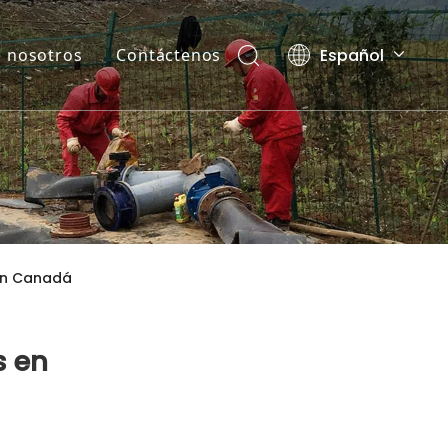
Español
 nosotros
Contáctenos
English
العربية
Pусский
 en Canadá
s en