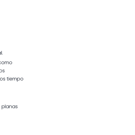
l.
r como
nos
nos tiempo
s planas