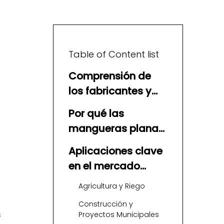
Table of Content list
Comprensión de
los fabricantes y
proveedores de
Por qué las
mangueras planas
mangueras planas
en Canadá
de TPU son
Aplicaciones clave
importantes para
en el mercado
las industrias
canadiense
Agricultura y Riego
canadienses
Construcción y
s
Proyectos Municipales