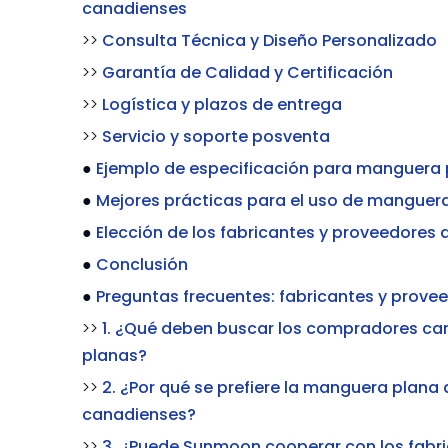
canadienses
>>
Consulta Técnica y Diseño Personalizado
>>
Garantía de Calidad y Certificación
>>
Logística y plazos de entrega
>>
Servicio y soporte posventa
●
Ejemplo de especificación para manguera 
●
Mejores prácticas para el uso de manguer
●
Elección de los fabricantes y proveedore
●
Conclusión
●
Preguntas frecuentes: fabricantes y prov
>>
1. ¿Qué deben buscar los compradores can
planas?
>>
2. ¿Por qué se prefiere la manguera plan
canadienses?
>>
3. ¿Puede Sunmoon cooperar con los fabri