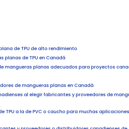
plana de TPU de alto rendimiento
as planas de TPU en Canadá
s de mangueras planas adecuados para proyectos cana
eedores de mangueras planas en Canadá
adienses al elegir fabricantes y proveedores de mang
a de TPU a la de PVC o caucho para muchas aplicacione
cantes y proveedores o distribuidores canadienses de