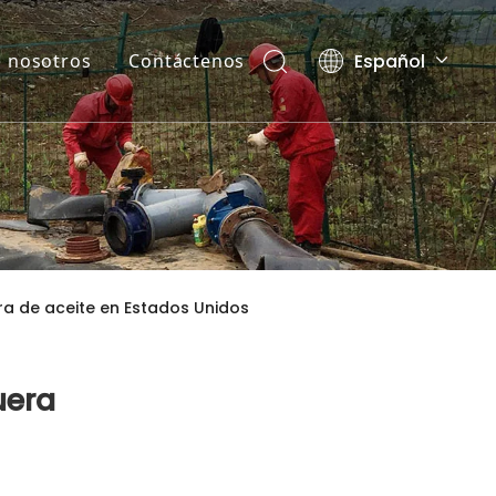
Español
 nosotros
Contáctenos
English
العربية
Pусский
ra de aceite en Estados Unidos
uera