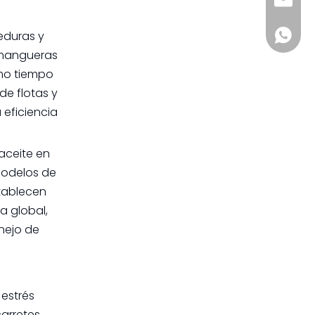
sia@s
eduras y
+861885
a mangueras
smo tiempo
de flotas y
 eficiencia
aceite en
modelos de
stablecen
a global,
nejo de
 estrés
carretes