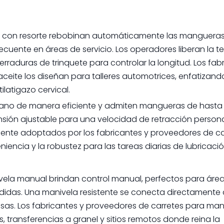
les con resorte rebobinan automáticamente las manguera
frecuente en áreas de servicio. Los operadores liberan la t
raduras de trinquete para controlar la longitud. Los fab
eite los diseñan para talleres automotrices, enfatizando
atigazo cervical.
iano de manera eficiente y admiten mangueras de hasta 
sión ajustable para una velocidad de retracción persona
mente adoptados por los fabricantes y proveedores de ca
iencia y la robustez para las tareas diarias de lubricació
ela manual brindan control manual, perfectos para área
idas. Una manivela resistente se conecta directamente 
cisas. Los fabricantes y proveedores de carretes para ma
 transferencias a granel y sitios remotos donde reina la