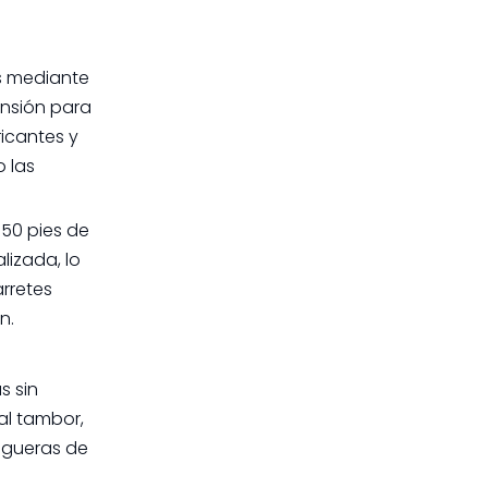
s mediante
ensión para
ricantes y
 las
50 pies de
lizada, lo
rretes
n.
s sin
al tambor,
ngueras de