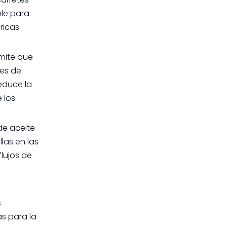
ble para
ricas
rmite que
res de
educe la
 los
de aceite
las en las
lujos de
s
s para la