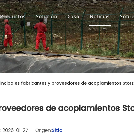
Productos
Solución
Caso
Noticias
Sobre
rincipales fabricantes y proveedores de acoplamientos Storz
proveedores de acoplamientos Sto
: 2026-01-27 Origen:
Sitio