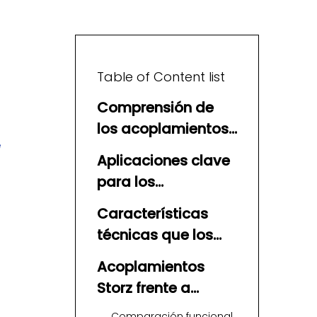
Table of Content list
Comprensión de
los acoplamientos
e
Storz y su papel en
Aplicaciones clave
Rusia
para los
acoplamientos
Características
Storz en el mercado
técnicas que los
ruso
compradores rusos
Acoplamientos
esperan de los
Storz frente a
fabricantes y
acoplamientos
Comparación funcional