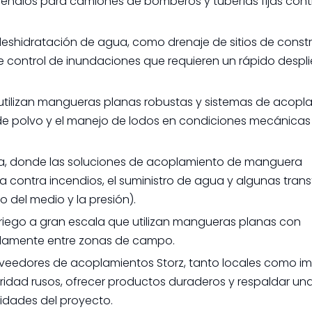
ndios para camiones de bomberos y tuberías fijas cont
 deshidratación de agua, como drenaje de sitios de const
e control de inundaciones que requieren un rápido despl
utilizan mangueras planas robustas y sistemas de acopl
n de polvo y el manejo de lodos en condiciones mecánicas
ica, donde las soluciones de acoplamiento de manguera
contra incendios, el suministro de agua y algunas trans
 del medio y la presión).
de riego a gran escala que utilizan mangueras planas con
idamente entre zonas de campo.
oveedores de acoplamientos Storz, tanto locales como i
ridad rusos, ofrecer productos duraderos y respaldar un
sidades del proyecto.