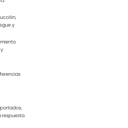
ra
rucción,
iegue y
amiento
 y
ferencias
mportados,
a respuesta