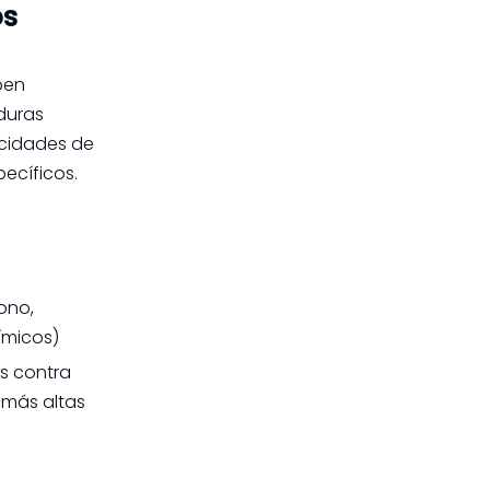
os
ben
 duras
acidades de
pecíficos.
ono,
ímicos)
s contra
 más altas