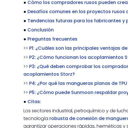
●
Cómo los compradores rusos pueden crear
●
Desafíos comunes en los proyectos rusos 
●
Tendencias futuras para los fabricantes y
●
Conclusión
●
Preguntas frecuentes
>>
P1: ¿Cuáles son las principales ventajas d
>>
P2: ¿Cómo funcionan los acoplamientos S
>>
P3: ¿Qué deben comprobar los compradores
acoplamientos Storz?
>>
P4: ¿Por qué las mangueras planas de TPU
>>
P5: ¿Cómo puede Sunmoon respaldar proye
●
Citas:
Los sectores industrial, petroquímico y de l
tecnología
robusta de conexión de mangue
garantizar operaciones rápidas, herméticas y 