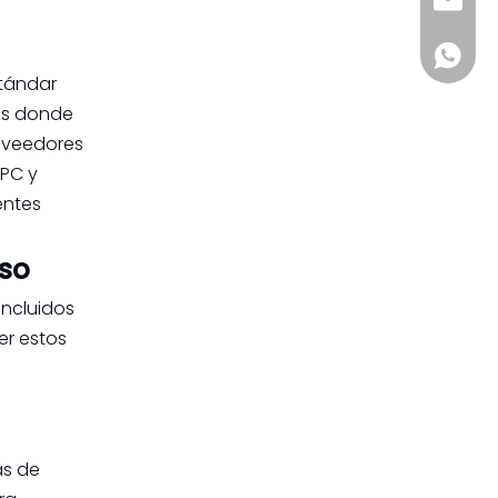
sia@s
+861885
stándar
dos donde
roveedores
EPC y
entes
uso
incluidos
er estos
as de