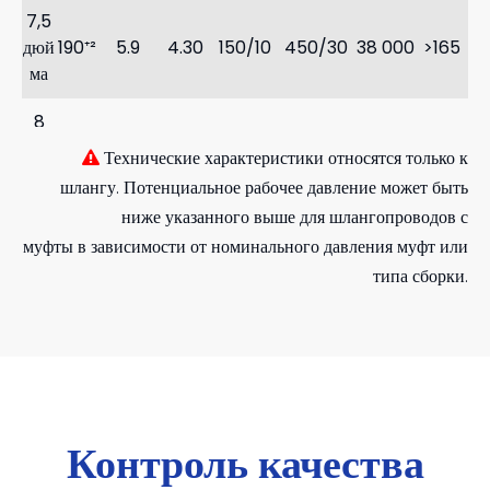
7,5
дюй
190⁺²
5.9
4.30
150/10
450/30
38 000
>165
ма
8
203,
47
дюй
5.9
4.60
150/10
450/30
>165
Технические характеристики относятся только к
5⁺²

000
мов
шлангу. Потенциальное рабочее давление может быть
ниже указанного выше для шлангопроводов с
муфты в зависимости от номинального давления муфт или
типа сборки.
Контроль качества