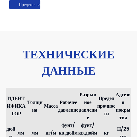
Представлять на рассмотрение
ТЕХНИЧЕСКИЕ
ДАННЫЕ
Разрыв
Адгези
ИДЕНТ
Предел
Толщи
Рабочее
ное
я
ИФИКА
Масса
прочнос
на
давление
давлени
покры
ТОР
ти
е
тия
фунт/
фунт/
дюй
Н/25
мм
мм
кг/м
кв.дюйм
кв.дюйм
кг
м
мм