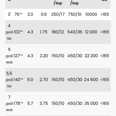
/бар
/бар
3'
76⁺²
3.3
0.9
250/17
750/51
10000
>165
4
дюй
102⁺²
4.3
1.75
180/12
540/36
12 000
>165
ма
5
дюй
127⁺²
4.3
2.20
150/10
450/30
22 200
>165
мов
5,5
дюй
140⁺²
5.0
2.70
150/10
450/30
24 800
>165
ма
7
дюй
178⁺²
5.7
3.75
150/10
450/30
35 000
>165
мов