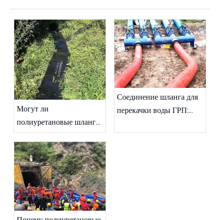
Соединение шланга для
Могут ли
перекачки воды ГРП:
полиуретановые шланги
Практическое
высокого давления для
руководство с места
гидроразрыва пласта
эксплуатации
безопасно работать в
экстремальных зимних
условиях?
Почему полиуретановые