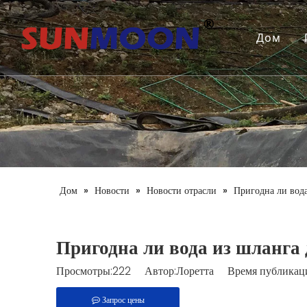
Дом
Дом
»
Новости
»
Новости отрасли
»
Пригодна ли вода
Пригодна ли вода из шланга
Просмотры:
222
Автор:Лоретта Время публикаци
Запрос цены