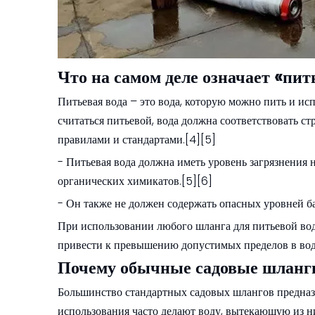
Что на самом деле означает «пит
Питьевая вода – это вода, которую можно пить и ис
считаться питьевой, вода должна соответствовать 
правилами и стандартами.[4][5]
- Питьевая вода должна иметь уровень загрязнения 
органических химикатов.[5][6]
- Он также не должен содержать опасных уровней ба
При использовании любого шланга для питьевой вод
привести к превышению допустимых пределов в вод
Почему обычные садовые шланги
Большинство стандартных садовых шлангов предназн
использования часто делают воду, вытекающую из ни