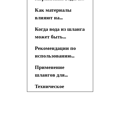
шланга
Как материалы
влияют на
пригодность для
Когда вода из шланга
питья
может быть
питьевой
Рекомендации по
использованию
шланга для питьевой
Применение
воды
шлангов для
питьевой воды
Техническое
обслуживание и
замена шлангов для
Как выбрать шланг
питьевой воды
для питьевой воды