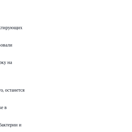
актирующих
вовали
рку на
о, останется
же в
 бактерии и