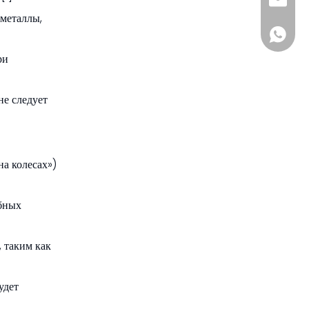
sia@s
металлы,
+861885
ри
не следует
а колесах»)
обных
 таким как
удет