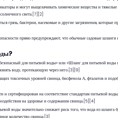
каторы и могут выщелачивать химические вещества и тяжелые 
солнечного света.[7][2]
ться грязь, бактерии, насекомые и другие загрязнения, которые п
опасности прямо предупреждают, что обычные садовые шланги 
оды?
безопасный для питьевой воды» или «Шланг для питьевой воды н
язнять воду, протекающую через него.[3][9]
жащих токсичных уровней свинца, бисфенола А, фталатов и под
н и сертифицирован на соответствие стандартам питьевой воды,
оздействия на здоровье и содержания свинца.[5][4]
вой воды значительно снижает риск того, что вода из шланга б
рное количество свинца.[3]