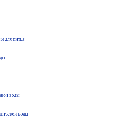
ы для питья
оды
евой воды.
питьевой воды.