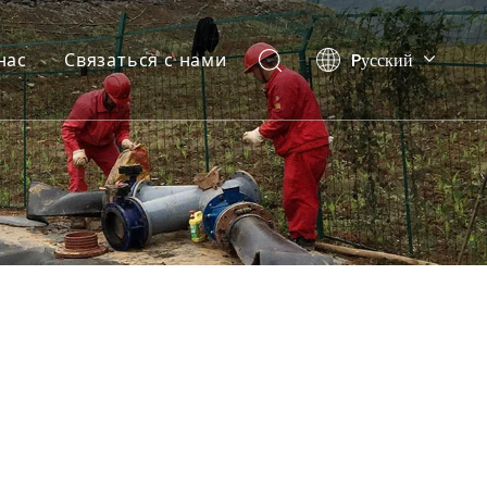
Pусский
нас
Связаться с нами
English
العربية
Español