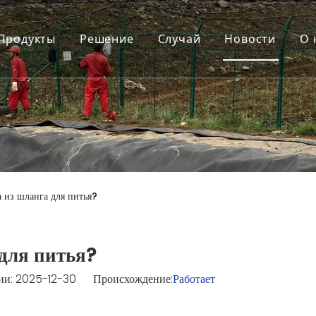
Продукты
Решение
Случай
Новости
О 
 из шланга для питья?
 для питья?
и: 2025-12-30 Происхождение:
Работает