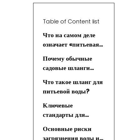
Table of Content list
Что на самом деле
означает «питьевая»
вода
Почему обычные
садовые шланги
часто непригодны
Что такое шланг для
для питья
питьевой воды?
Ключевые
стандарты для
шлангов для
Основные риски
питьевой воды
загрязнения воды из