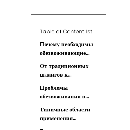
Table of Content list
Почему необходимы
обезвоживающие
шланги
От традиционных
шлангов к
современному
Проблемы
LayFlat из ТПУ
обезвоживания в
российских условиях
Типичные области
применения
обезвоживающих