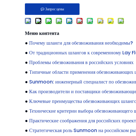
Запрос цены
Меню контента
●
Почему шланги для обезвоживания необходимы?
●
От традиционных шлангов к современному Lay Fl
●
Проблемы обезвоживания в российских условиях
●
Типичные области применения обезвоживающих ш
●
Sunmoon: инженерный специалист по обезвожи
●
Как производители и поставщики обезвоживающи
●
Ключевые преимущества обезвоживающих шлангов
●
Технические критерии выбора обезвоживающего 
●
Практические соображения для российских проек
●
Стратегическая роль Sunmoon на российском ры