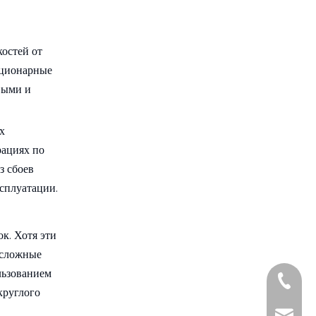
остей от
ационарные
выми и
х
рациях по
з сбоев
сплуатации.
к. Хотя эти
 сложные
льзованием
+861885
круглого