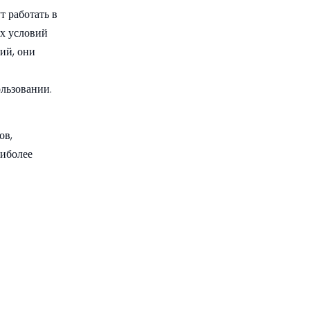
 работать в
их условий
ий, они
льзовании.
ов,
аиболее