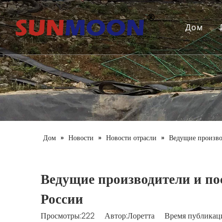
Дом
Дом
»
Новости
»
Новости отрасли
»
Ведущие произво
Ведущие производители и п
России
Просмотры:
222
Автор:Лоретта Время публикаци