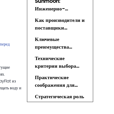
Sunmoon:
шлангов в России
Инженерно-
технический
Как производители и
специалист по
поставщики
обезвоживающим
обезвоживающих
шлангам из ТПУ
Ключевые
шлангов повышают
перед
преимущества
ценность
обезвоживающих
Технические
шлангов Lay Flat из
критерии выбора
тущие
ТПУ
обезвоживающего
ях.
Практические
шланга
ayFlat из
соображения для
ещать воду и
российских проектов
Стратегическая роль
Sunmoon на
российском рынке