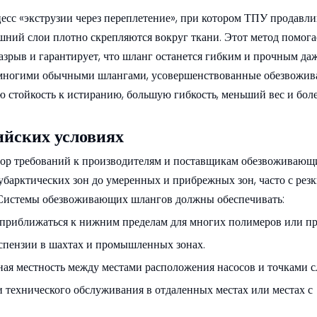
сс «экструзии через переплетение», при котором ТПУ продавлив
шний слои плотно скрепляются вокруг ткани. Этот метод помога
азрыв и гарантирует, что шланг останется гибким и прочным да
 многими обычными шлангами, усовершенствованные обезвожи
 стойкость к истиранию, большую гибкость, меньший вес и бол
ийских условиях
бор требований к производителям и поставщикам обезвоживающ
убарктических зон до умеренных и прибрежных зон, часто с рез
 Системы обезвоживающих шлангов должны обеспечивать:
 приближаться к нижним пределам для многих полимеров или п
спензии в шахтах и ​​промышленных зонах.
ная местность между местами расположения насосов и точками с
и технического обслуживания в отдаленных местах или местах с