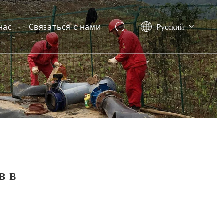
Pусский
нас
Связаться с нами
English
العربية
Español
в в