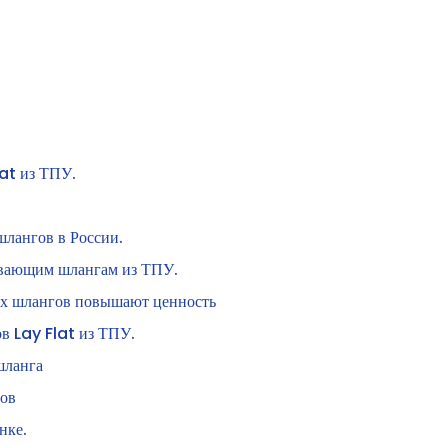
at из ТПУ.
лангов в России.
вающим шлангам из ТПУ.
х шлангов повышают ценность
 Lay Flat из ТПУ.
шланга
тов
нке.