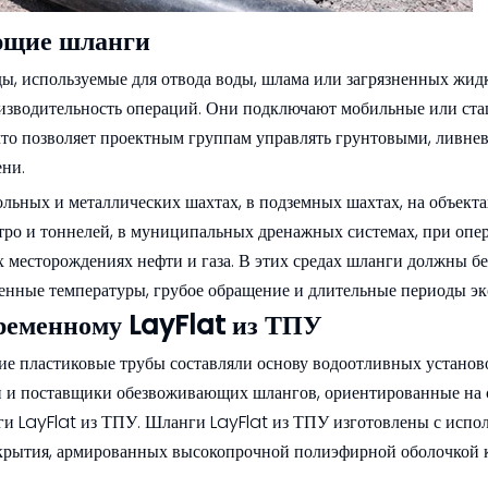
ющие шланги
, используемые для отвода воды, шлама или загрязненных жидк
роизводительность операций. Они подключают мобильные или ст
 что позволяет проектным группам управлять грунтовыми, ливне
ени.
льных и металлических шахтах, в подземных шахтах, на объекта
етро и тоннелей, в муниципальных дренажных системах, при опе
 месторождениях нефти и газа. В этих средах шланги должны бе
енные температуры, грубое обращение и длительные периоды эк
ременному LayFlat из ТПУ
е пластиковые трубы составляли основу водоотливных установо
и и поставщики обезвоживающих шлангов, ориентированные на
ги LayFlat из ТПУ. Шланги LayFlat из ТПУ изготовлены с испо
крытия, армированных высокопрочной полиэфирной оболочкой 