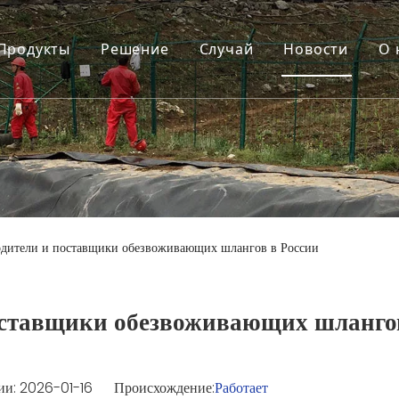
Продукты
Решение
Случай
Новости
О 
дители и поставщики обезвоживающих шлангов в России
оставщики обезвоживающих шланго
и: 2026-01-16 Происхождение:
Работает