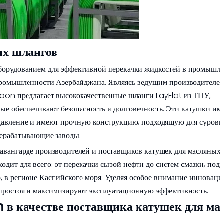
ых шлангов
борудованием для эффективной перекачки жидкостей в промыш
промышленности Азербайджана. Являясь ведущим производителе
oon предлагает высококачественные шланги LayFlat из ТПУ,
ые обеспечивают безопасность и долговечность. Эти катушки и
давление и имеют прочную конструкцию, подходящую для суров
рерабатывающие заводы.
авангарде производителей и поставщиков катушек для масляных
ит для всего: от перекачки сырой нефти до систем смазки, по
, в регионе Каспийского моря. Уделяя особое внимание инновац
простоя и максимизируют эксплуатационную эффективность.
в качестве поставщика катушек для м