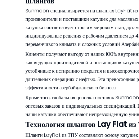
шлангов
Sunmoon специализируется на шлангах LayFlat из Т
производители и поставщики катушек для масляных 
катушка соответствует строгим мировым стандартам 
индивидуальные решения с рабочим давлением до 42
переменчивого климата и сложных условий Азербай
Клиенты получают выгоду от наших 100% внутренн
как ведущих производителей и поставщиков катуше
устойчивые к истиранию покрытия и высокопрочное
длительных операциях с нефтью. Эта превосходная
эффективности азербайджанского бизнеса.
Кроме того, глобальная цепочка поставок Sunmoon 
оптовых заказов и индивидуальных спецификаций. 
наши катушки обеспечивают непревзойденную униве
Технология шлангов Lay Flat и
Шланги LayFlat из ТПУ составляют основу катушек