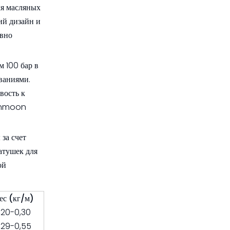
ля масляных
ий дизайн и
авно
м 100 бар в
ваниями.
вость к
Sunmoon
за счет
атушек для
ой
ес (кг/м)
,20-0,30
,29-0,55