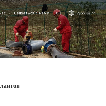
Pусский
нас
Связаться с нами
English
العربية
Español
лангов