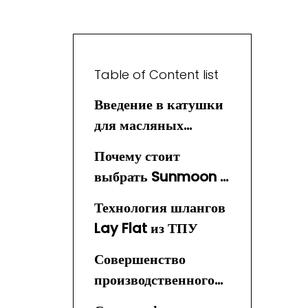
Table of Content list
Введение в катушки
для масляных
шлангов
Почему стоит
выбрать Sunmoon в
качестве поставщика
Технология шлангов
катушек для
Lay Flat из ТПУ
масляных шлангов
Совершенство
производственного
процесса