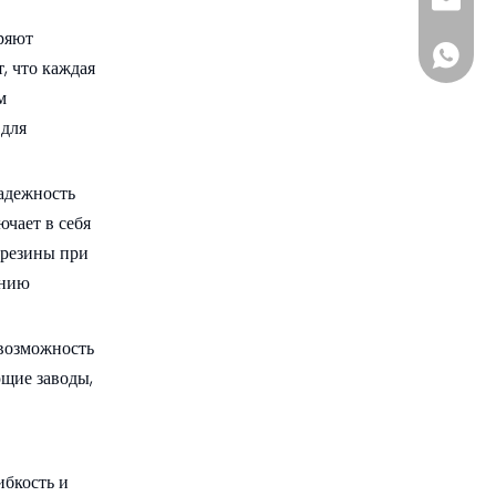
sia@s
ряют
+861885
, что каждая
м
 для
адежность
чает в себя
 резины при
ению
 возможность
щие заводы,
бкость и