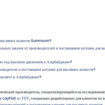
ля масляных шлангов Sunmoon?
льных заказов от производителей и поставщиков катушек для м
ью под высоким давлением в Азербайджане?
изводители и поставщики катушек для масляных шлангов?
авляете в Азербайджане?
нический производитель, специализирующийся на исследования
в LayFlat из ТПУ,
специально разработанных для клиентов по в
производителей и поставщиков катушек для масляных шлангов