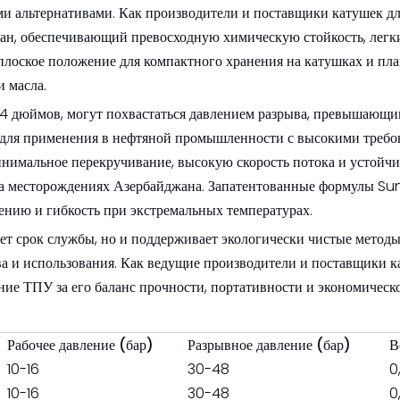
и альтернативами. Как производители и поставщики катушек д
ан, обеспечивающий превосходную химическую стойкость, легк
плоское положение для компактного хранения на катушках и пл
 масла.
 14 дюймов, могут похвастаться давлением разрыва, превышающи
и для применения в нефтяной промышленности с высокими требо
инимальное перекручивание, высокую скорость потока и устойчи
 на месторождениях Азербайджана. Запатентованные формулы 
нию и гибкость при экстремальных температурах.
ет срок службы, но и поддерживает экологически чистые методы 
ва и использования. Как ведущие производители и поставщики к
ие ТПУ за его баланс прочности, портативности и экономическ
Рабочее давление (бар)
Разрывное давление (бар)
В
10-16
30-48
0
10-16
30-48
0