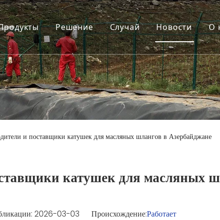
Продукты
Решение
Случай
Новости
О 
дители и поставщики катушек для масляных шлангов в Азербайджане
оставщики катушек для масляных ш
бликации: 2026-03-03 Происхождение:
Работает