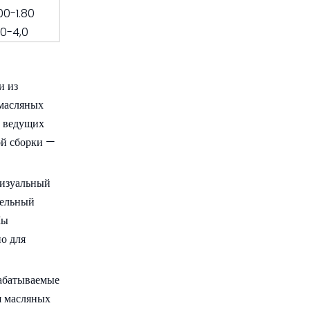
.00-1.80
,0-4,0
и из
 масляных
с ведущих
ой сборки —
визуальный
тельный
Мы
о для
рабатываемые
я масляных