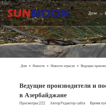
Дом
Дом
»
Новости
»
Новости отрасли
»
Ведущие произво
Ведущие производители и п
в Азербайджане
Просмотры:
222
Автор:Pедактор сайта Время пу