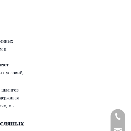
Sunmoon работать с
поставщиков катушек для
маслом под высоким
масляных шлангов, таких как
4. Как Sunmoon
давлением в Азербайджане?
Sunmoon?
обеспечивает качество как
производители и
5. Какую послепродажную
поставщики катушек для
поддержку вы
масляных шлангов?
предоставляете в
ленных
Цитаты:
Азербайджане?
м и
меют
ых условий,
 шлангов,
ддерживая
иям, мы
+861885
асляных