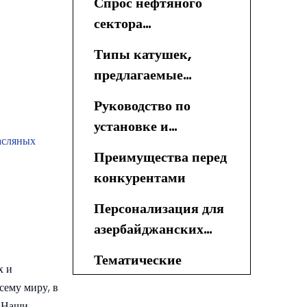
Спрос нефтяного
сектора
Азербайджана
Типы катушек,
предлагаемые
Sunmoon
Руководство по
установке и
асляных
обслуживанию
Преимущества перед
конкурентами
Персонализация для
азербайджанских
клиентов
Тематические
х и
исследования в
сему миру, в
области применения
. Наши