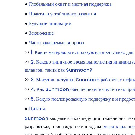
●
Глобальный охват и местная поддержка.
●
Практика устойчивого развития
●
Будущие инновации
●
Заключение
●
Часто задаваемые вопросы
>>
1. Какие материалы используются в катушках д
>>
2. Каково типичное время выполнения индивидуа
шлангов, таких как Sunmoon?
>>
3. Могут ли катушки Sunmoon работать с нефт
>>
4. Как Sunmoon обеспечивает качество как про
>>
5. Какую послепродажную поддержку вы предост
●
Цитаты:
Sunmoon
выделяется как ведущий инженерно-тех
разработках, производстве и продаже
мягких шланго
том числе в Азербайджане, которые ищут надежных