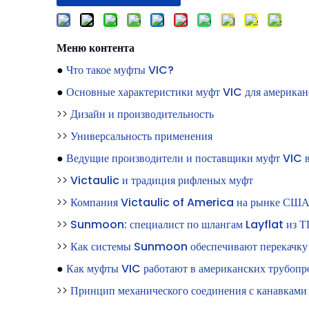
Меню контента
●
Что такое муфты VIC?
●
Основные характеристики муфт VIC для америка
>>
Дизайн и производительность
>>
Универсальность применения
●
Ведущие производители и поставщики муфт VIC 
>>
Victaulic и традиция рифленых муфт
>>
Компания Victaulic of America на рынке СШ
>>
Sunmoon: специалист по шлангам Layflat из Т
>>
Как системы Sunmoon обеспечивают перекачк
●
Как муфты VIC работают в американских трубопр
>>
Принцип механического соединения с канавками