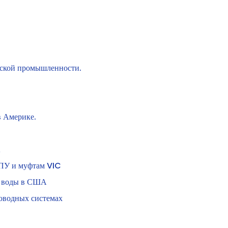
нской промышленности.
в Америке.
А
ПУ и муфтам VIC
у воды в США
оводных системах