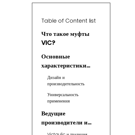
Table of Content list
Что такое муфты
VIC?
Основные
характеристики
муфт VIC для
Дизайн и
американской
производительность
промышленности
Универсальность
применения
Ведущие
производители и
поставщики муфт
Victaulic и традиция