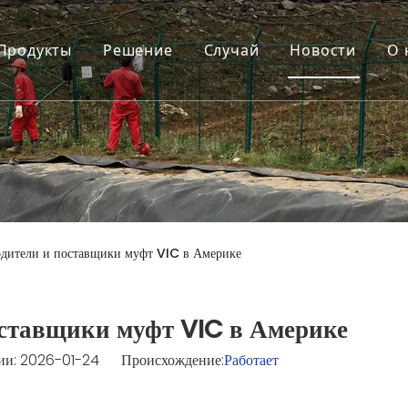
Продукты
Решение
Случай
Новости
О 
дители и поставщики муфт VIC в Америке
оставщики муфт VIC в Америке
и: 2026-01-24 Происхождение:
Работает