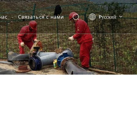
Pусский
нас
Связаться с нами
English
العربية
Español