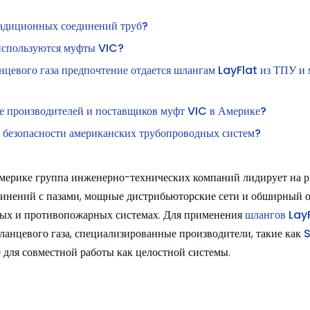
 традиционных соединений труб?
используются муфты VIC?
анцевого газа предпочтение отдается шлангам LayFlat из ТПУ и
ре производителей и поставщиков муфт VIC в Америке?
 безопасности американских трубопроводных систем?
мерике группа инженерно-технических компаний лидирует на р
динений с пазами, мощные дистрибьюторские сети и обширный 
ных и противопожарных системах. Для применения
шлангов Lay
сланцевого газа, специализированные производители, такие как
е для совместной работы как целостной системы.