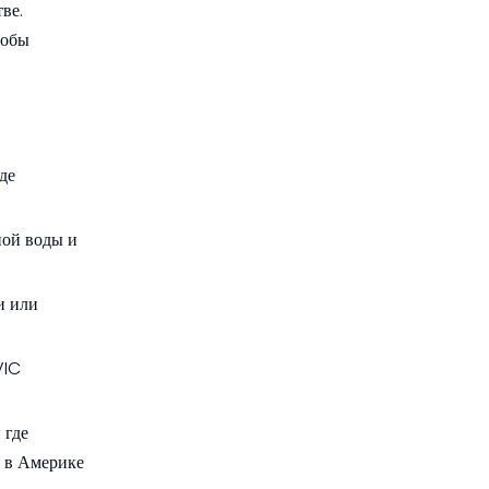
ве.
тобы
де
ной воды и
и или
VIC
 где
C в Америке