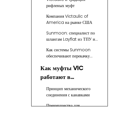
VIC в Америке
рифленых муфт
Компания Victaulic of
America на рынке США
Sunmoon: специалист по
шлангам Layflat из ТПУ и
муфтам VIC.
Как системы Sunmoon
обеспечивают перекачку
воды в США
Как муфты VIC
работают в
американских
Принцип механического
трубопроводных
соединения с канавками
системах
Преимущества для
американских рынков
Муфты VIC в