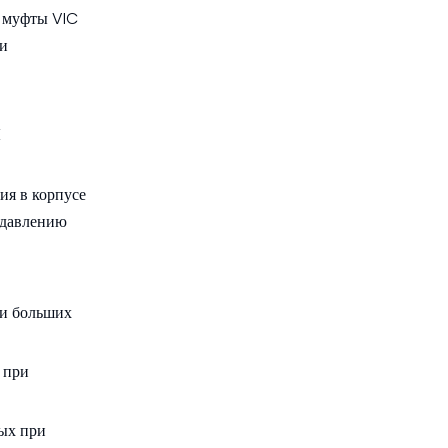
, муфты VIC
ни
и
ия в корпусе
к давлению
ки больших
 при
ых при