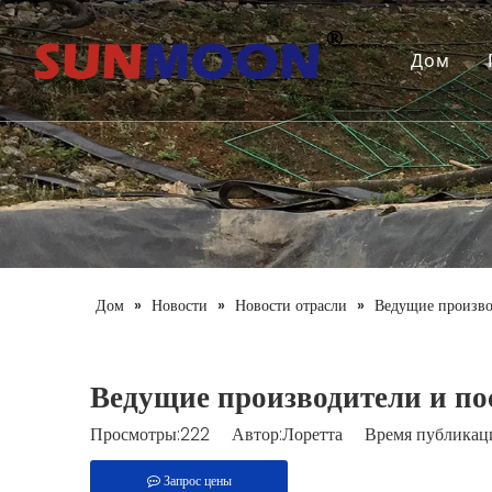
Дом
Дом
»
Новости
»
Новости отрасли
»
Ведущие произво
Ведущие производители и п
Просмотры:
222
Автор:Лоретта Время публикаци
Запрос цены