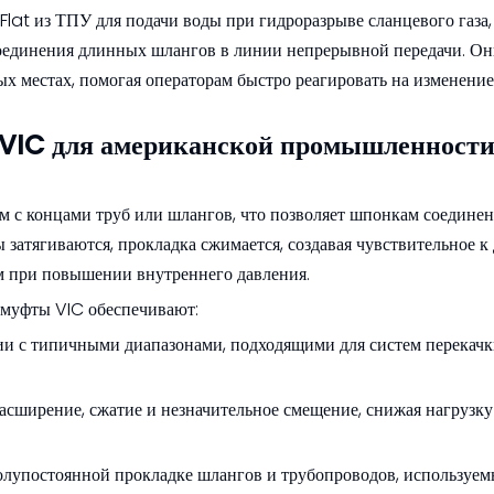
Flat из ТПУ для подачи воды при гидроразрыве сланцевого газа
соединения длинных шлангов в линии непрерывной передачи. О
х местах, помогая операторам быстро реагировать на изменение
 VIC для американской промышленност
м с концами труб или шлангов, что позволяет шпонкам соединен
ы затягиваются, прокладка сжимается, создавая чувствительное 
ым при повышении внутреннего давления.
 муфты VIC обеспечивают:
ии с типичными диапазонами, подходящими для систем перекач
асширение, сжатие и незначительное смещение, снижая нагрузку
олупостоянной прокладке шлангов и трубопроводов, используем