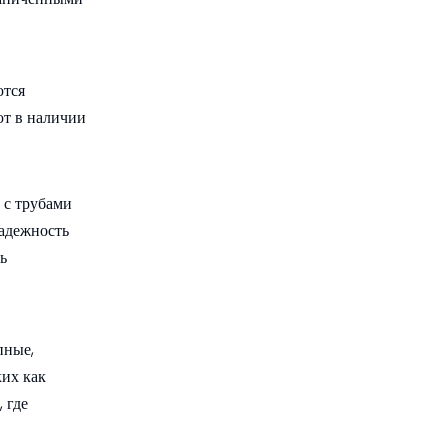
ются
ют в наличии
 с трубами
надежность
ь
пные,
ких как
 где