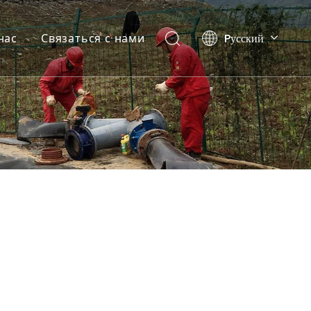
Pусский
нас
Связаться с нами
English
العربية
Español