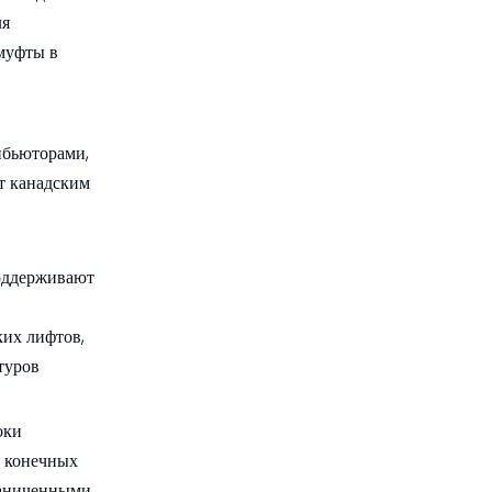
ля
муфты в
ибьюторами,
т канадским
оддерживают
ких лифтов,
туров
оки
х конечных
граниченными