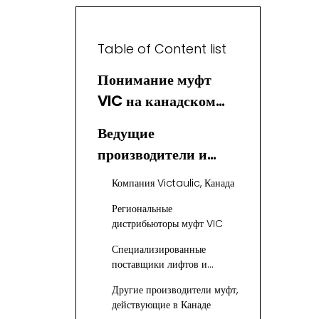
Table of Content list
Понимание муфт
VIC на канадском
рынке
Ведущие
производители и
поставщики муфт
Компания Victaulic, Канада
VIC в Канаде
Региональные
дистрибьюторы муфт VIC
Специализированные
поставщики лифтов и
гидравлических систем
Другие производители муфт,
действующие в Канаде