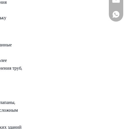
sia@s
ения
+861885
ьку
ванные
олее
нения труб,
лапаны,
к сложным
ких зданий