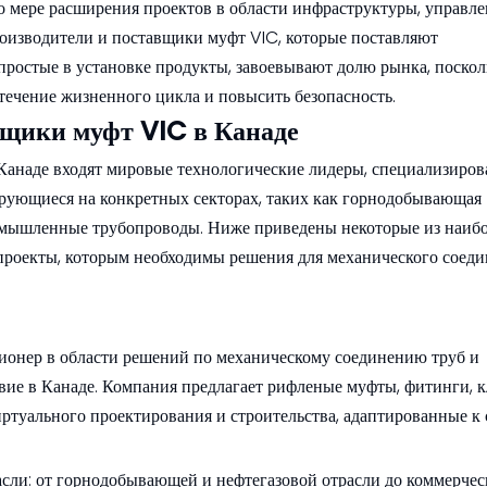
 мере расширения проектов в области инфраструктуры, управл
роизводители и поставщики муфт VIC, которые поставляют
простые в установке продукты, завоевывают долю рынка, поскол
 течение жизненного цикла и повысить безопасность.
вщики муфт VIC в Канаде
 Канаде входят мировые технологические лидеры, специализиро
ующиеся на конкретных секторах, таких как горнодобывающая
мышленные трубопроводы. Ниже приведены некоторые из наиб
роекты, которым необходимы решения для механического соеди
ионер в области решений по механическому соединению труб и
ие в Канаде. Компания предлагает рифленые муфты, фитинги, к
виртуального проектирования и строительства, адаптированные 
асли: от горнодобывающей и нефтегазовой отрасли до коммерчес