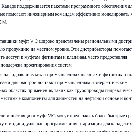
в Канаде поддерживается пакетами программного обеспечения д
орые помогают инженерным командам эффективно моделировать 
BIM.
ставщики муфт VIC широко представлены региональными дистр
мую продукцию на местном уровне. Эти дистрибьюторы помогаю
 доступ к муфтам, фитингам и клапанам, часто предоставляя
 поддержка проектирования систем.
я на гидравлических и промышленных шлангах и фитингах и п
пазами для быстрой доставки промышленным и энергетическим
ных областях применения, таких как трубопроводы гидравличес
вместимые компоненты для жидкостей на нефтяной основе и кон
ели и поставщики муфт VIC могут предложить более быстрые ср
ку и индивидуальные программы инвентаризации для канадски
е важно, когда проекты сталкиваются с жесткими графиками и о