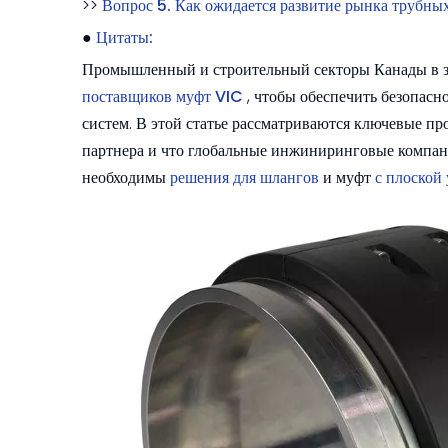
>>
Вопрос 5. Как ожидается развитие рынка трубны
●
Цитаты:
Промышленный и строительный секторы Канады в з
поставщиков муфт VIC
, чтобы обеспечить безопас
систем. В этой статье рассматриваются ключевые пр
партнера и что глобальные инжиниринговые компан
необходимы
решения для шлангов
и муфт
с плоской