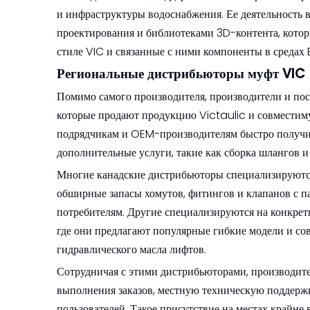
и инфраструктуры водоснабжения. Ее деятельность 
проектирования и библиотеками 3D-контента, кот
стиле VIC и связанные с ними компоненты в средах 
Региональные дистрибьюторы муфт VIC
Помимо самого производителя, производители и по
которые продают продукцию Victaulic и совмести
подрядчикам и OEM-производителям быстро получить
дополнительные услуги, такие как сборка шлангов и
Многие канадские дистрибьюторы специализируютс
обширные запасы хомутов, фитингов и клапанов с 
потребителям. Другие специализируются на конкрет
где они предлагают популярные гибкие модели и со
гидравлического масла лифтов.
Сотрудничая с этими дистрибьюторами, производит
выполнения заказов, местную техническую поддерж
пользователей. Такое присутствие на местах крайн