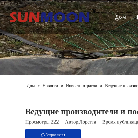
Дом
Дом
»
Новости
»
Новости отрасли
»
Ведущие произво
Ведущие производители и по
Просмотры:
222
Автор:Лоретта Время публикаци
Запрос цены