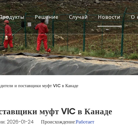
Продукты
Решение
Случай
Новости
О 
дители и поставщики муфт VIC в Канаде
ставщики муфт VIC в Канаде
и: 2026-01-24 Происхождение:
Работает