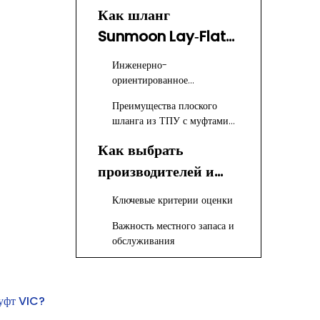
Как шланг
Sunmoon Lay‑Flat
из ТПУ дополняет
Инженерно-
муфты VIC
ориентированное
проектирование для
Преимущества плоского
клиентов по всему миру
шланга из ТПУ с муфтами
VIC
Как выбрать
производителей и
поставщиков муфт
Ключевые критерии оценки
VIC в Канаде
Важность местного запаса и
обслуживания
Работа с глобальными
партнерами, такими как
Sunmoon
муфт VIC?
Применение муфт