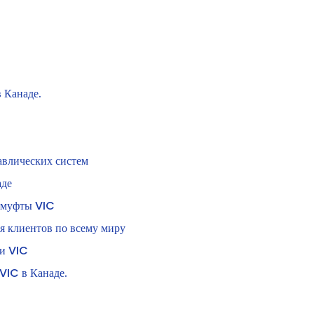
 Канаде.
авлических систем
аде
 муфты VIC
 клиентов по всему миру
ми VIC
VIC в Канаде.